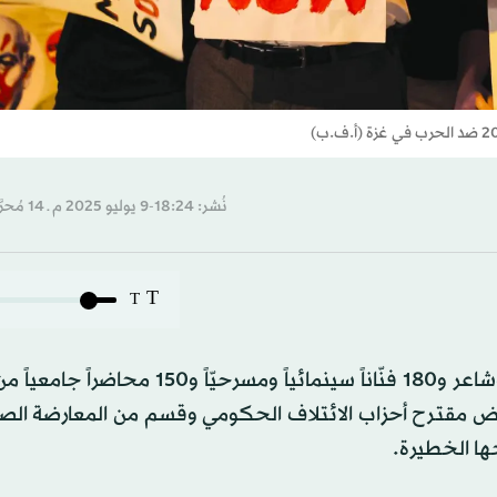
نُشر: 18:24-9 يوليو 2025 م ـ 14 مُحرَّم 1447 هـ
T
T
وقَّع نحو ثلاثة آلاف مثقف إسرائيلي، بينهم 2500 كاتب وشاعر و180 فنّاناً سينمائياً ومسرح
ارض مقترح أحزاب الائتلاف الحكومي وقسم من المعارضة الصه
ها الخطيرة.