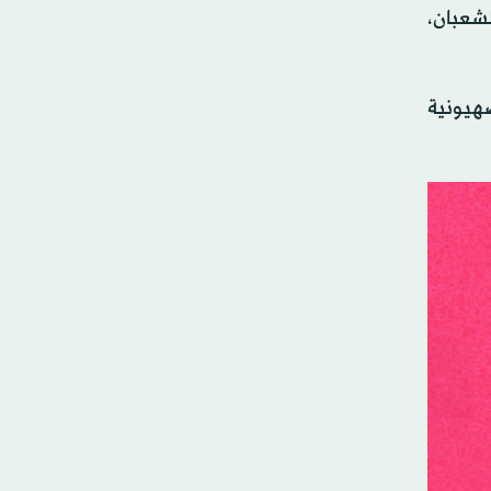
شعبان،
صهيونية