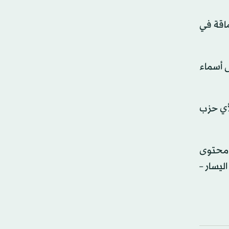
ماقة في
ى أسماء
أي حزب
 محتوى
ليسار –