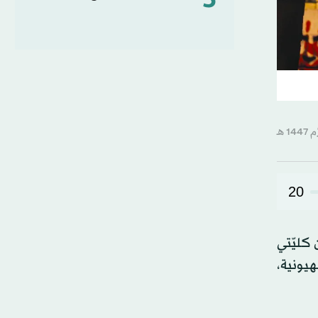
5
20
يّاً و150 محاضراً جامعياً من كليّتي
يونية،