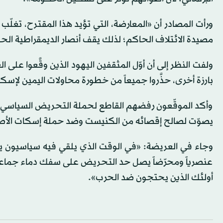
ورأت المصادر أن «المعارضة، التي تؤيد هذا المقترح، تغلّ
مصيدة الائتلاف الحاكم؛ لذلك يقف أنصار الديمقراطية ال
ولفت النظر إلى أن أوّل المثقفين اليهود الذين وقَّعوا على ا
بارزة أخرى، حذَّروا جميعاً من خطورة محاولات اليمين لإس
وأكد الموقّعون رفضهم القاطع لحملة التحريض السياسي ض
يصوّت لصالح إقصائه من الكنيست وضد حملة إسكات الأصوا
وجاء في العريضة: «في الوقت الذي يلقي فيه سياسيون 
عنصرياً ومحرّضاً يصل حد التحريض على سفك دماء جماعات 
أولئك الذين يحتجون ضد الحرب».