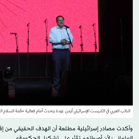
النائب العربي في الكنيست الإسرائيلي أيمن عودة يتحدث أمام فعالية «قمة السلام الشعبية» في القدس
وأكدت مصادر إسرائيلية مطلعة أن الهدف الحقيقي من إ
البرلماني؛ لأن أصواتهم تؤثر على تشكيل الحكومة».