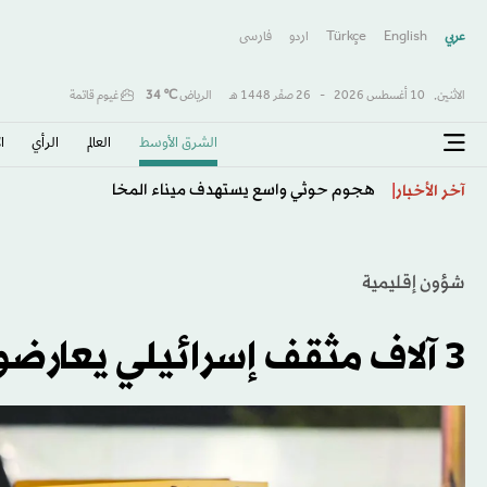
عربي
English
Türkçe
اردو
فارسى
الاثنين,
10 أغسطس 2026
-
26 صفَر 1448 هـ
الرياض
℃
34
غيوم قاتمة
الشرق الأوسط​
العالم
الرأي
ا
هجوم حوثي واسع يستهدف ميناء المخا
آخر الأخبار
شؤون إقليمية
3 آلاف مثقف إسرائيلي يعارضون فصل أيمن عودة من الكنيست