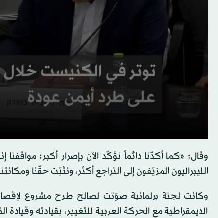
وقال: «كما أكدّنا دائماً نؤكّد الآن بإصرار أكبر: مواقفنا إن
الليبراليون المزيّفون إلى التراجع أكثر، ونثبّت حقّنا ومكانتنا
وكانت لجنة برلمانية صوّتت لصالح طرح مشروع لإقصاء
الديمقراطية مع الحركة العربية للتغيير، بقيادته وقيادة ا