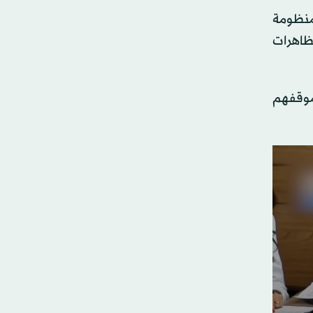
 منظومة
ظاهرات
 موقفهم