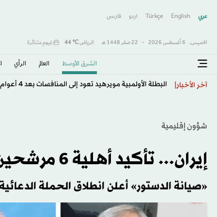
عربي
English
Türkçe
اردو
فارسى
الخميس,
6 أغسطس 2026
-
22 صفَر 1448 هـ
الرياض
℃
44
غيوم متناثرة
الشرق الأوسط​
العالم
الرأي
ا
البطلة الأولمبية مويرهيد تعود إلى المنافسات بعد 4 أعوام من الاعتزال
آخر الأخبار
شؤون إقليمية
إيران... تأكيد أهلية 6 مرشحين لخوض الانتخابات الرئاسية
«صيانة الدستور» أعلن انطلاق الحملة الدعائية 