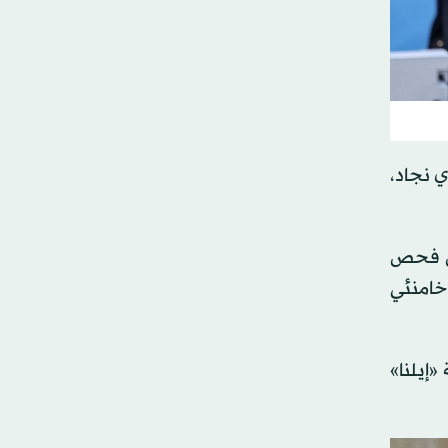
ي نجاد،
 من فحص
الـ12 المرشد الإيراني علي خامنئي
إيلنا»