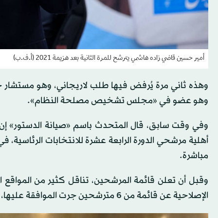
أمير حسين قاضي زاده هاشمي يترشح للمرة الثانية بعد هزيمة 2021 (أ.ف.ب)
وهذه ثاني مرة يُرفض فيها طلب لاريجاني، وهو مستشار حالي 
وهو عضو في «مجلس تشخيص مصلحة النظام».
وفي وقت سابق، قال المتحدث باسم «صيانة الدستور» إن حمل
مباشرة.
وقبل أن تعلن قائمة المرشحين، تناقل كثير من المواقع 
الإصلاحية عن قائمة من 6 مترشحين جرت الموافقة عليها، لكنها قالت إن هناك احتمالاً بأن تتعرض القائمة لتغييرات.