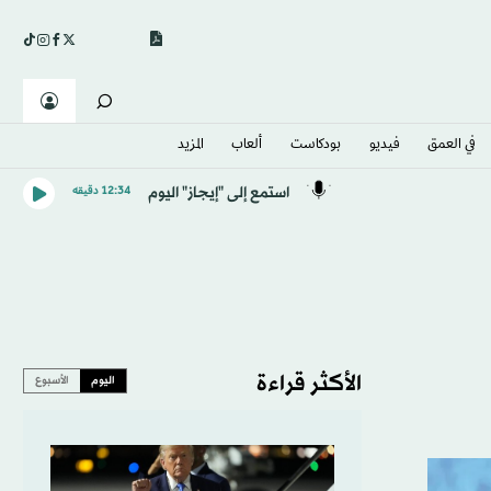
في العمق
فيديو
بودكاست
ألعاب
المزيد
استمع إلى "إيجاز" اليوم
12:34 دقيقه
الأكثر قراءة
اليوم
الأسبوع