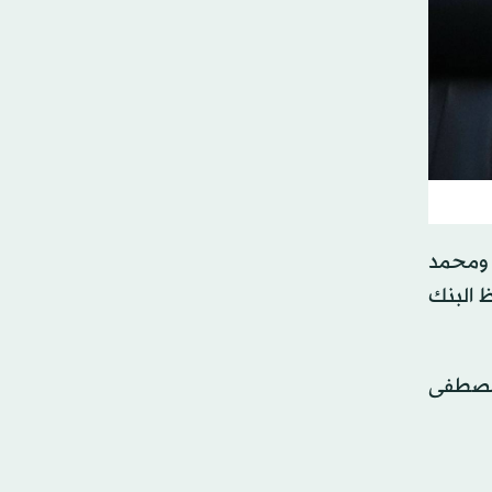
، ومحمد
 البنك
 مصطفى