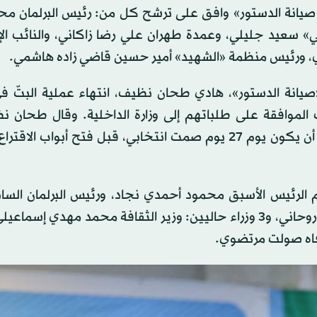
يانة الدستور» وافق على ترشح كل من: رئيس البرلمان محم
ي» سعيد جليلي، وعمدة طهران علي رضا زاكاني، والنائب ال
 ورئيس منظمة «الشهيد» أمير حسين قاضي زاده هاشمي.
يانة الدستور»، هادي طحان نظيف، انتهاء عملية البتّ في
 الموافقة على طلباتهم إلى وزارة الداخلية. وقال طحان ن
دستور» طلبات 74 مرشحاً، أبرزهم الرئيس الأسبق محمود أحمدي نجاد، ورئيس البرلمان 
لاريجاني، وإسحاق جهانغيري نائب الرئيس في عهد حسن روحاني، و3 وزراء حاليين: وزير الثقافة محمد مهدي 
رفاه صولت مرتضوي.