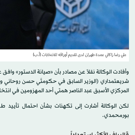
علي رضا زاكاني عمدة طهران لدى تقديم أوراقه للانتخابات (أ.ب)
وأفادت الوكالة نقلاً عن مصادر بأن «صيانة الدستور» واف
شريعتمداري (الوزير السابق في حكومتَي حسن روحاني و
المركزي الأسبق عبد الناصر همتي أحد المهزومين في انتخابات الر
لكن الوكالة أشارت إلى تكهنات بشأن احتمال تأييد ط
بورمحمدي.