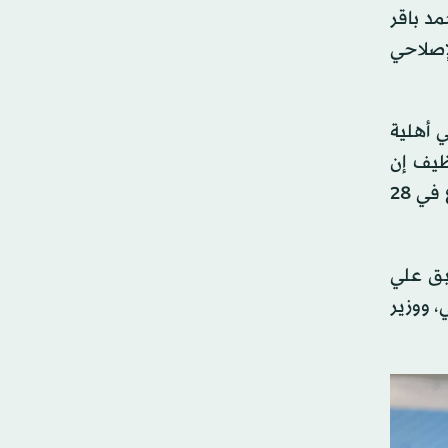
د باقر
إصلاحي
 أهلية
ظيف إن
الحملة الانتخابية ستبدأ غداً (الاثنين) حتى 26 يونيو، على أن يكون يوم 27 يوم صمت انتخابي، قبل فتح أبواب الاقتراع في 28
السابق علي
إسماعيلي، ووزير