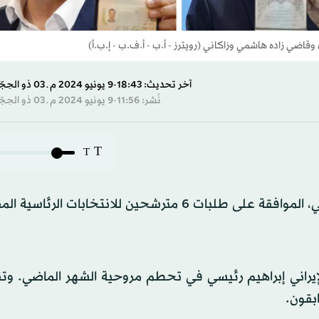
قاضي زاده هاشمي وزاكاني (رويترز - أ.ب - أ.ف.ب - إ.ب.أ)
آخر تحديث: 18:43-9 يونيو 2024 م ـ 03 ذو الحِجّة 1445 هـ
نُشر: 11:56-9 يونيو 2024 م ـ 03 ذو الحِجّة 1445 هـ
T
T
أعلن المتحدث باسم وزارة الداخلية الإيرانية، محسن إسلامي، الموافقة على طلبات 6 مترشحين للانتخابا
بقون.