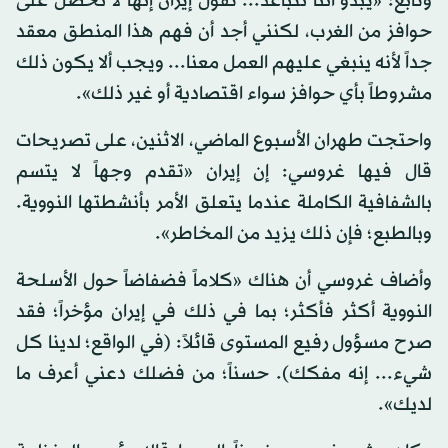
وتابع: «يبدو أننا نتباعد... تقول إيران إنها لا تحصل على
حوافز من الغرب، لكنني أجد أن فهم هذا المنطق معقد
جداً لأنه ينبغي عليهم العمل معنا... ويجب ألا يكون ذلك
مشروطاً بأي حوافز سواء اقتصادية أو غير ذلك».
واحتجت طهران الأسبوع الماضي، الاثنين، على تصريحات
قال فيها غروسي: إن إيران «تقدم وجهاً لا يتسم
بالشفافية الكاملة عندما يتعلق الأمر بأنشطتها النووية.
وبالطبع؛ فإن ذلك يزيد من المخاطر».
وأضاف غروسي أن هناك «كلاماً فضفاضاً حول الأسلحة
النووية أكثر فأكثر؛ بما في ذلك في إيران مؤخراً؛ فقد
صرح مسؤول رفيع المستوى قائلاً: (في الواقع؛ لدينا كل
شيء... إنه مفكك). حسناً؛ من فضلك دعني أعرف ما
لديك».