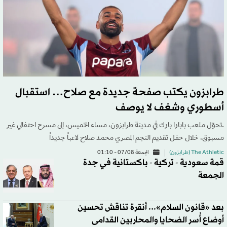
طرابزون يكتب صفحة جديدة مع صلاح… استقبال
أسطوري وشغف لا يوصف
.تحوّل ملعب بابارا بارك في مدينة طرابزون، مساء الخميس، إلى مسرح احتفالي غير
مسبوق، خلال حفل تقديم النجم المصري محمد صلاح لاعباً جديداً
The Athletic (طرابزون)
الجمعة 07/08 - 01:10
قمة سعودية - تركية - باكستانية في جدة
الجمعة
بعد «قانون السلام»... أنقرة تناقش تحسين
أوضاع أُسر الضحايا والمحاربين القدامى