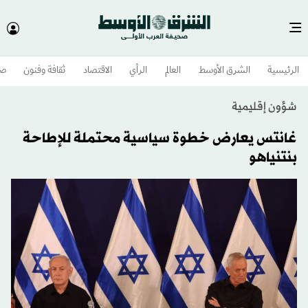
الرئيسية
الشرق الأوسط​
العالم
الرأي
الاقتصاد
ثقافة وفنون
صح
شؤون إقليمية
غانتس يعارض خطوة سياسية محتملة للإطاحة
بنتنياهو