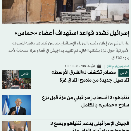
إسرائيل تشدد قواعد استهداف أعضاء «حماس»
على الرغم من إعلان رئيس الوزراء الإسرائيلي بنيامين نتنياهو رفضه المسودة
الأميركية حول غزة بشكلها الحالي، تم تقييد يد الجيش في قطاع غزة استجابة لأحد
بنود الاتفاق
كفاح زبون (رام الله)
الأربعاء 05/08 - 19:59
مصادر تكشف لـ«الشرق الأوسط»
خاص
خاص
تفاصيل جديدة من ملامح اتفاق غزة
نتنياهو: لا انسحاب إسرائيلي من غزة قبل نزع
سلاح «حماس» بالكامل
الجيش الإسرائيلي يدعم نتنياهو ويضع 3
خطوط حمراء أمام اتفاق غزة