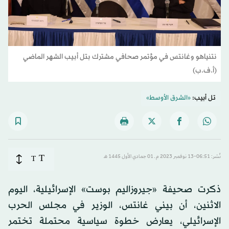
نتنياهو وغانتس في مؤتمر صحافي مشترك بتل أبيب الشهر الماضي
(أ.ف.ب)
تل أبيب:
«الشرق الأوسط»
T
نُشر: 06:51-13 نوفمبر 2023 م ـ 01 جمادي الأول 1445 هـ
T
ذكرت صحيفة «جيروزاليم بوست» الإسرائيلية، اليوم
الاثنين، أن بيني غانتس، الوزير في مجلس الحرب
الإسرائيلي، يعارض خطوة سياسية محتملة تختمر