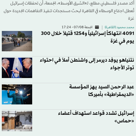
أكد مصدر فلسطيني مطلع، لـ«الشرق الأوسط»، الجمعة، أن تحفظات إسرائيل
تُعطل اجتماع الوسطاء في القاهرة لبحث مستجدات تنفيذ التفاهمات الجديدة حول
غزة
محمد محمود (القاهرة)
الجمعة 07/08 - 17:24
4091 انتهاكاً إسرائيلياً و1254 قتيلاً خلال 300
يوم في غزة
نتنياهو يوفِد ديرمر إلى واشنطن أملاً في احتواء
توتر الأجواء
عبد الرحمن السيد يهز المؤسسة
«الديمقراطية» بأميركا
إسرائيل تشدد قواعد استهداف أعضاء
«حماس»