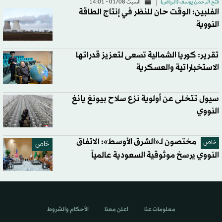
فتح الرحمن يوسف (الرياض)
السبت 01/08 - 14:01
الفلبين: الوقت حان للنظر في إنتاج الطاقة
النووية
تقرير: كوريا الشمالية تسعى لتعزيز قدراتها
الاستخباراتية والعسكرية
سيول تتخلى عن أولوية نزع سلاح بيونغ يانغ
النووي
مختصون لـ«الشرق الأوسط»: الاتفاق
خاص
خاص
النووي يرسخ موثوقية السعودية عالمياً
معلومات عنا
اعلن معنا
الأحكام والشروط