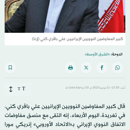
كبير المفاوضين النوويين الإيرانيين علي باقري كني (إرنا)
الدوحة:
«الشرق الأوسط»
T
نُشر: 13:30-21 يونيو 2023 م ـ 03 ذو الحِجّة 1444 هـ
T
قال كبير المفاوضين النوويين الإيرانيين علي باقري كني،
في تغريدة، اليوم الأربعاء، إنه التقى مع منسق مفاوضات
الاتفاق النووي الإيراني بـ«الاتحاد الأوروبي» إنريكي مورا