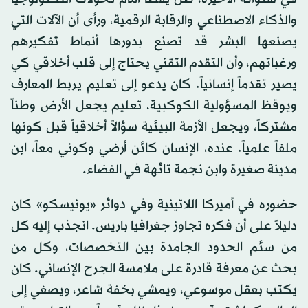
والذكاء الاصطناعي والرقابة الرقمية، ورأى أن الآلات التي
يصنعها البشر قد تصنع بدورها أنماط تفكيرهم
ورغباتهم، وأن التقدم التقني يحتاج إلى قلب أخلاقي كي
يصير تقدماً إنسانياً. كان يدعو إلى تعليم يربط المعارف
ويوقظ المسؤولية الكوكبية، تعليم يجعل الأرض وطناً
مشتركاً، ويجعل الأزمة البيئية سؤالاً أخلاقياً قبل كونها
ملفاً علمياً. عنده، الإنسان كائن أرضي وكوني معاً، ابن
مدينة صغيرة وابن نجمة تائهة في الفضاء.
حضوره في أميركا اللاتينية وفي دوائر «يونيسكو» كان
دليلاً على أن فكره تجاوز جغرافيا باريس. انجذب إليه كل
من سئم الحدود الجامدة بين التخصصات، وكل من
بحث عن معرفة قادرة على ملامسة الجرح الإنساني. كان
يكتب بعقل موسوعي، ويمشي بخفة شاعر، ويصغي إلى