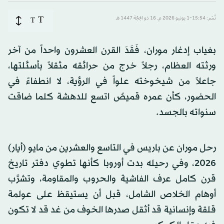
T
نُشر: 15:54-1 يونيو 2026 م ـ 16 ذو الحِجّة 1447 هـ
T
بغياب إدغار موران، فَقَدَ القرن العشرون واحداً من آخر
ورثته العظام، رجلاً خرج من حرائقه مثقلاً بأسئلتها،
جاعلاً من شيخوخته علواً في الرؤية، لا انطفاءً في
الحضور، كأن عمره قميصٌ اتسع للدهشة كلما ضاقت
سنواته بالجسد.
رحل موران عن باريس في التاسع والعشرين من مايو (أيار)
2026، وفي رحيله بدت أوروبا كأنها تطوي دفتر تاريخ
قرن كامل عرف الفاشية والحروب والمقاومة، وتشرَّب
أوهام الخلاص الشامل، قبل أن يستيقظ على عولمة
قلقة وإنسانية قد أثقل صدرها الخوف من غد قد لا تكون