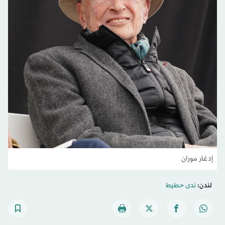
إدغار موران
لندن:
ندى حطيط