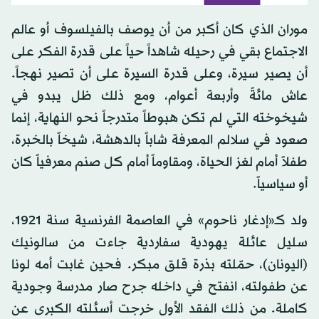
موران الذي كان أكبر من أن يوصف بالفيلسوف أو عالم
الاجتماع بقي في رحيله شاهداً حياً على قدرة الفكر على
أن يصير سيرة، وعلى قدرة السيرة على أن تصير نهجاً.
عاش مائةً وأربعة أعوام، ومع ذلك ظل يبدو في
شيخوخته التي لم تكن هبوطاً متدرجاً نحو النهاية، إنما
صعود في سلالم المعرفة شاباً بالدهشة، شيخاً بالخبرة،
طفلاً أمام لغز الحياة، ومقاوماً أمام كل صنم معرفياً كان
أو سياسياً.
ولد كـ«إدغار ناحوم» في العاصمة الفرنسية سنة 1921،
سليل عائلة يهودية سفاردية جاءت من سالونيك
(اليونان)، حمّلته بذرة قلق مبكر. فحين غابت أمه لونا
عن طفولته، انفتح في داخله جرح صار مدرسة وجودية
كاملة. من ذلك الفقد الأول خرجت أسئلته الكبرى عن