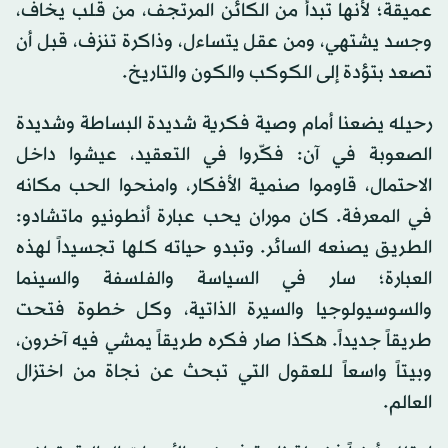
عميقة؛ لأنها تبدأ من الكائن المرتجف، من قلب يخاف،
وجسد يشتهي، ومن عقل يتساءل، وذاكرة تنزف، قبل أن
تصعد بتؤدة إلى الكوكب والكون والتاريخ.
رحيله يضعنا أمام وصية فكرية شديدة البساطة وشديدة
الصعوبة في آن: فكّروا في التعقيد، عيشوا داخل
الاحتمال، قاوموا صنمية الأفكار، وامنحوا الحب مكانه
في المعرفة. كان موران يحب عبارة أنطونيو ماتشادو:
الطريق يصنعه السائر. وتبدو حياته كلها تجسيداً لهذه
العبارة؛ سار في السياسة والفلسفة والسينما
والسوسيولوجيا والسيرة الذاتية، وكل خطوة فتحت
طريقاً جديداً. هكذا صار فكره طريقاً يمشي فيه آخرون،
وبيتاً واسعاً للعقول التي تبحث عن نجاة من اختزال
العالم.