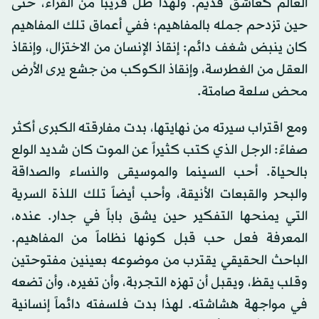
العالم كعاشق قديم. ولهذا ظل قريباً من القراء، حتى
حين تزدحم جمله بالمفاهيم؛ ففي أعماق تلك المفاهيم
كان ينبض شغف دائم: إنقاذ الإنسان من الاختزال، وإنقاذ
العقل من الغطرسة، وإنقاذ الكوكب من جشع يرى الأرض
محض سلعة صامتة.
ومع اقتراب سيرته من نهايتها، بدت مفارقته الكبرى أكثر
صفاءً: الرجل الذي كتب كثيراً عن الموت كان شديد الولع
بالحياة. أحب السينما والموسيقى والنساء والصداقة
والبحر والقبعات الأنيقة، وأحب أيضاً تلك اللذة السرية
التي يمنحها التفكير حين يشق باباً في جدار. عنده،
المعرفة فعل حب قبل كونها نظاماً من المفاهيم.
الباحث الحقيقي يقترب من موضوعه بعينين مفتوحتين
وقلب يقظ، ويقبل أن تهزه التجربة، وأن تغيره، وأن تضعه
في مواجهة هشاشته. لهذا بدت فلسفته دائماً إنسانية