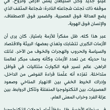
غيتو جديد وكل استيطان يمس الأرض والروح. في
موقفه ذاك تجلت شجاعته النادرة: شجاعة المثقف الذي
يضع العدالة فوق العصبية، والضمير فوق الاصطفاف،
والإنسان فوق الهوية.
عبر هذا كله، ظل مفكراً للأزمة بامتياز. كان يرى أن
الأزمات الكبرى تتشابك وتغذي بعضها: البيئة والاقتصاد
والسياسة والحروب والهجرات والخوف من الآخر. لذلك
بدا حديثه عن تعدد الأزمات وكأنه وصف مبكر لعالمنا
الراهن، عالم تسير فيه الكوارث متتاليات في قوافل
متداخلة. تفرّده أنه علّمنا قراءة الفوضى من الداخل،
وإدراك الخيط الخفي بين الانهيار المناخي وصعود
العصبيات، بين التكنولوجيا المنفلتة وتآكل الروابط، بين
عزلة الفرد وخراب المعنى العام.
في سنواته الأخيرة، ظل يقظاً أمام تحولات التكنولوجيا