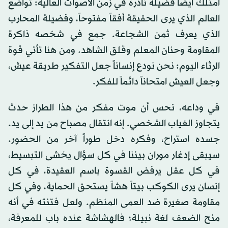
امتلك أيضاً فضيلة نادرة في زمن الأصوات العالية: تواضع
العالم الذي يرى الحقيقة أفقاً مفتوحاً، وفضيلة المحارب
الذي يعرف ثمن الشجاعة. جمع في شخصه ذاكرة
المقاومة وحنان المعلم وقلق الشاهد. ومن هنا تأتي قوة
الرثاء اليوم: نحن نودع إنساناً جعل التفكير طريقة عيش،
وجعل العيش امتحاناً دائماً للفكر.
في وداعه، نحس أن موت مفكر من هذا الطراز حدث
يتجاوز الغياب الشخصي. إنه انتقال مصباح من يد إلى يد.
جسده استراح، وفكره دخل طوراً آخر من الحضور.
سيبقى إدغار موران بيننا في كل سؤال يخشى التبسيط،
في كل عقل يرفض القسوة باسم العقيدة، في كل
إنسان يرى الكوكب بيتاً هشاً يستحق الحماية، وفي كل
مقاومة صغيرة ضد العمى المنظم. ولعل فتنته في أنه
منح الضعف لغة نبيلة؛ فالهشاشة عنده باب للمعرفة،