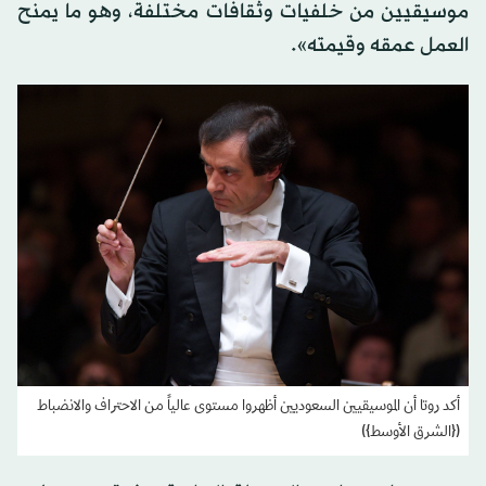
موسيقيين من خلفيات وثقافات مختلفة، وهو ما يمنح
العمل عمقه وقيمته».
أكد روتا أن الموسيقيين السعوديين أظهروا مستوى عالياً من الاحتراف والانضباط
({الشرق الأوسط})