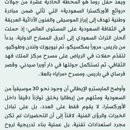
ويعد حفل روما هو المحطة الحادية عشرة من جولات
«روائع الأوركسترا السعودية» التي تأتي ضمن مبادرة
وطنية تهدف إلى إبراز الموسيقى والفنون الأدائية العريقة
في الثقافة السعودية على المستوى العالمي؛ إذ حملت
ألحان التراث السعودي إلى أعرق المسارح الدولية، بدءاً
من باريس، مروراً بمكسيكو، ثم نيويورك ولندن وطوكيو،
لتقدّم حفلات في الرياض على مسرح مركز الملك فهد
الثقافي، ثم تستكمل جولتها في دار أوبرا سيدني، وقصر
فرساي في باريس، ومسرح «مرايا» بالعلا.
وأوضح المايسترو الإيطالي أن وجود نحو 30 موسيقياً من
السعودية ومثلهم من إيطاليا يخلق توازناً دقيقاً داخل
الأوركسترا، لا يقوم فقط على العدد، بل على تبادل
الخبرات والرؤى الفنية، لافتاً إلى أن التحضيرات لم تكن
مجرد استعدادات تقنية، بل عملية بناء تدريجية لروح