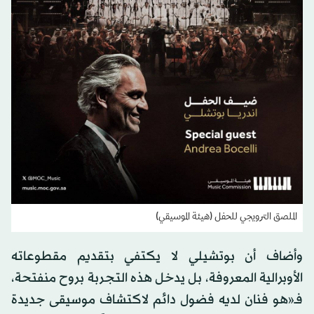
الملصق الترويجي للحفل (هيئة الموسيقي)
وأضاف أن بوتشيلي لا يكتفي بتقديم مقطوعاته
الأوبرالية المعروفة، بل يدخل هذه التجربة بروح منفتحة،
فـ«هو فنان لديه فضول دائم لاكتشاف موسيقى جديدة