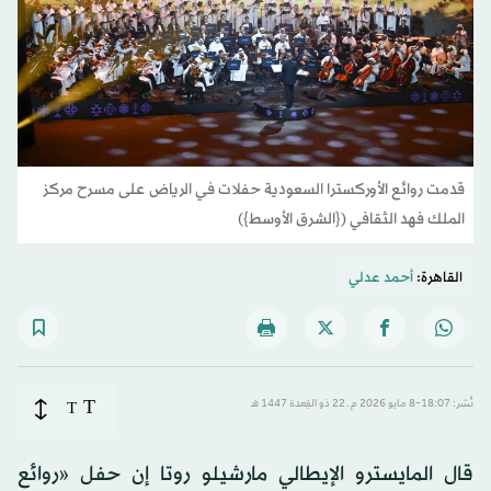
قدمت روائع الأوركسترا السعودية حفلات في الرياض على مسرح مركز
الملك فهد الثقافي ({الشرق الأوسط})
القاهرة:
أحمد عدلي
T
نُشر: 18:07-8 مايو 2026 م ـ 22 ذو القِعدة 1447 هـ
T
قال المايسترو الإيطالي مارشيلو روتا إن حفل «روائع