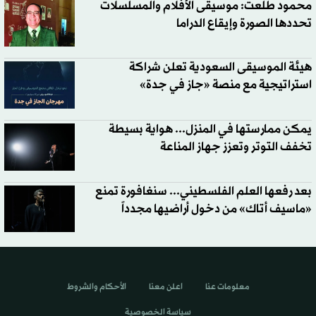
محمود طلعت: موسيقى الأفلام والمسلسلات
تحددها الصورة وإيقاع الدراما
هيئة الموسيقى السعودية تعلن شراكة
استراتيجية مع منصة «جاز في جدة»
يمكن ممارستها في المنزل... هواية بسيطة
تخفف التوتر وتعزز جهاز المناعة
بعد رفعها العلم الفلسطيني... سنغافورة تمنع
«ماسيف أتاك» من دخول أراضيها مجدداً
معلومات عنا
اعلن معنا
الأحكام والشروط
سياسة الخصوصية