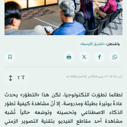
واشنطن:
«الشرق الأوسط»
T
نُشر: 15:52-17 يونيو 2026 م ـ 02 مُحرَّم 1448 هـ
T
لطالما تطوّرت التكنولوجيا، لكن هذا «التطوّر» يحدث
عادةً بوتيرة بطيئة ومدروسة. إلا أنّ مشاهدة كيفية تطوّر
الذكاء الاصطناعي وتحسينه وتوسّعه حالياً تُشبه
مشاهدة أحد مقاطع الفيديو بتقنية التصوير الزمني