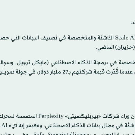
:
ألكسندر وانغ ولوسي غو، مؤسسا شركة «سكَيْل إيه آي» Scale AI الناشئة والمتخصصة في تصنيف البيانات
ة «كرسر» Cursor الناشئة والمتخصصة في برمجة الذكاء الاصطناعي (مايكل ترويل، وس
وأمان سانغر، وأرفيد لونيمارك) إلى قائمة أصحاب المليارات، عندما قُدِّرت قيمة شركتهم بـ27 مليار دو
وانضم إلى نادي أصحاب المليارات، رواد الأعمال الذين يقفون وراء شركات «بيربليكس
الشركة المصنعة للروبوتات الشبيهة بالبشر، و«سَيْفْ سوبر إنتليجنس» ence