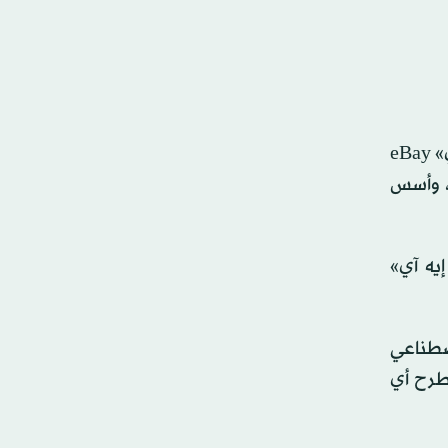
- استغرقت رحلة إيلون ماسك نحو المليار سنوات؛ إذ بعد أن أصبح مليونيراً عندما بيع أحد مشاريعه الأولى لشركة «إيباي» eBay
ية، وأسس
بعد إطلاق «أوبن إيه آي»
لاصطناعي
إلى 10 مليارات دولار دون طرح أي