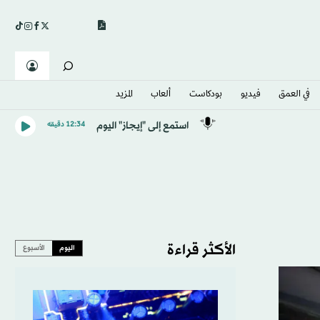
في العمق
فيديو
بودكاست
ألعاب
المزيد
استمع إلى "إيجاز" اليوم
12:34 دقيقه
الأكثر قراءة
اليوم
الأسبوع