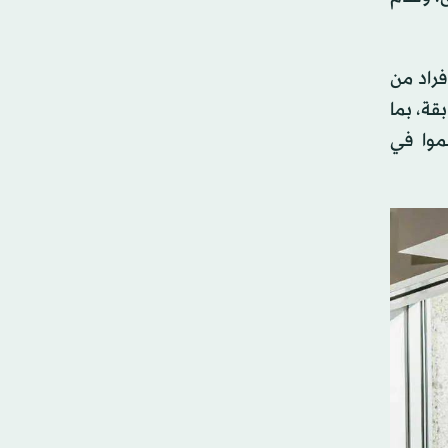
فراد من
قة، بما
موا في