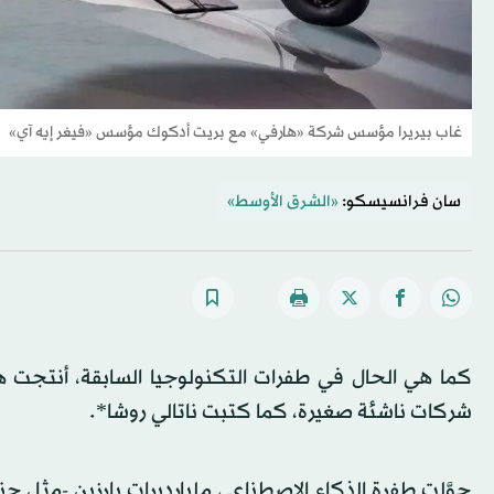
غاب بيريرا مؤسس شركة «هارفي» مع بريت أدكوك مؤسس «فيغر إيه آي»
سان فرانسيسكو:
«الشرق الأوسط»
كما هي الحال في طفرات التكنولوجيا السابقة، أنتجت هذه
شركات ناشئة صغيرة، كما كتبت ناتالي روشا*.
حوَّلت طفرة الذكاء الاصطناعي مليارديرات بارزين -مثل جن