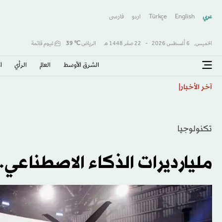
عربي
English
Türkçe
اردو
فارسى
الخميس,
6 أغسطس 2026
-
22 صفَر 1448 هـ
الرياض
℃
39
غيوم قاتمة
الشرق الأوسط​
العالم
الرأي
ا
الأمم المتحدة تتهم إيران بتصعيد استهداف الأقليات
آخر الأخبار
تكنولوجيا
مليارديرات الذكاء الاصطناعي..