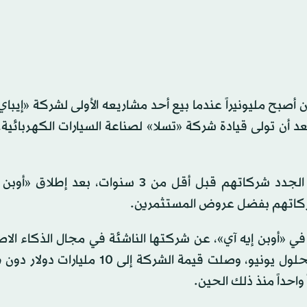
ير إلا بعد أن تولى قيادة شركة «تسلا» لصناعة السيارات الكهربائ
في المقابل، أسس معظم مليارديرات الذكاء الاصطناعي الجدد شركاتهم قبل أقل من 3 سنوات، 
 شركاتهم بفضل عروض المستثمرين.
رة تنفيذية سابقة في «أوبن إيه آي»، عن شركتها الناشئة في مجال الذكاء ا
«ثنكنغ ماشينز لاب»، في فبراير (شباط) الماضي فقط. وبحلول يونيو، وصلت قيمة الشركة 
احداً منذ ذلك الحين.