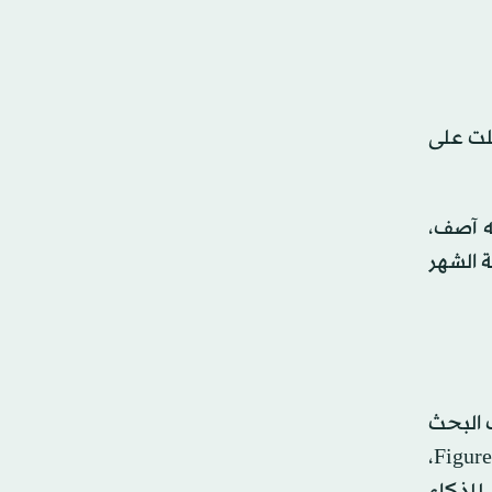
 التي حصلت على
واله آصف،
لار، في جولة تمويلية الشهر
يتي» Perplexity المصممة لمحرك البحث
العامل بالذكاء الاصطناعي، و«ميركر» Mercor، الشركة الناشئة في مجال بيانات الذكاء الاصطناعي، و«فيغر إيه آي» Figure AI،
Safe Superintellig، وهي مختبر للذكاء