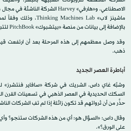
الاصطناعي، و«هارفي» Harvey الشركة
ماشينز لاب» hines Lab
بالإضافة إلى بيانات من منصة «بيتشبوك» PitchBook لتتبع الشركات الناشئة، وتقارير إخبارية.
وقد وصل معظمهم إلى هذه المرحلة بعد أن ارتفعت قيمة
ذهب.
أباطرة العصر الجديد
وشبَّه غاي داس، الشريك في شركة «سافاير فنتشرز» للاس
السكك الحديدية في العصر الذهبي في تسعينات القرن الت
حذَّر من أن ثرواتهم قد تكون زائلة إذا لم تفِ الشركات النا
وقال داس: «السؤال هو: أي من هذه الشركات ستنجو؟ وأي م
على الورق؟».