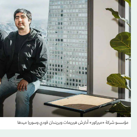
مؤسسو شركة «ميركور» أدارش هيريمات وبريندان فودي وسوريا ميدها