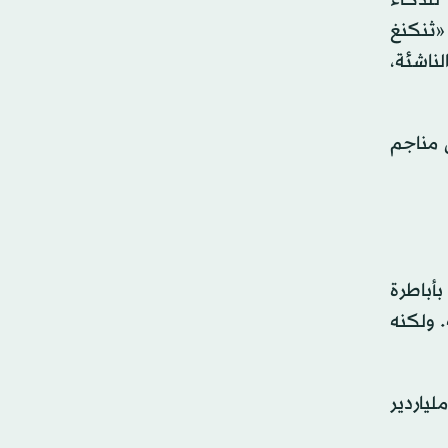
عي «ثنكنغ
 الناشئة،
 مناجم
أباطرة
 ولكنه
لياردير