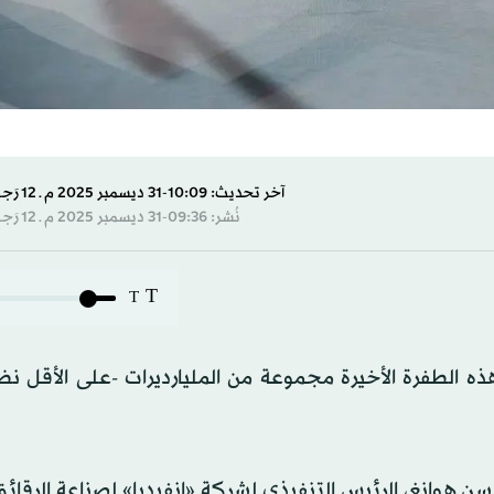
آخر تحديث: 10:09-31 ديسمبر 2025 م ـ 12 رَجب 1447 هـ
نُشر: 09:36-31 ديسمبر 2025 م ـ 12 رَجب 1447 هـ
T
T
 الطفرة الأخيرة مجموعة من المليارديرات -على الأقل نظر
سن هوانغ، الرئيس التنفيذي لشركة «إنفيديا» لصناعة الرقائ