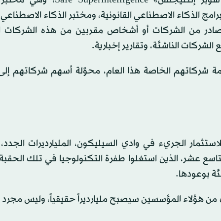
 الناشئة في مجال برامج الذكاء الاصطناعي القانونية، ومختبر الذكاء الاصطنا
Thinking Mac، وذلك وفقاً لمصادر من الشركات أو أشخاص مقربين من هذه الشركات
 شركاتهم الخاصة هذا العام، محوَّلة أسهم شركاتهم إلى
تثمار الجريء في وادي السيليكون، المليارديرات الجدد، ب
اسع عشر، الذين استغلوا طفرة التكنولوجيا في تلك الحقبة.
شئة بوعودها.
ن هؤلاء المؤسسين سيصبح مليارديراً حقيقياً، وليس مجرد م