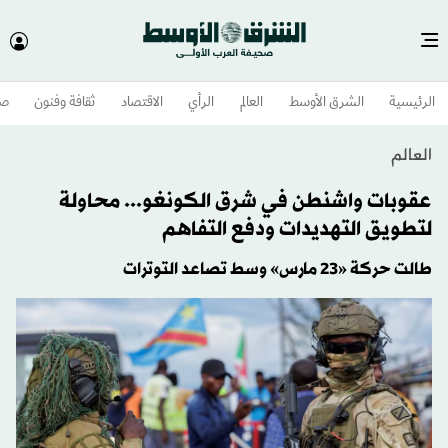
الرئيسية
الشرق الأوسط​
العالم
الرأي
الاقتصاد
ثقافة وفنون
صح
العالم
عقوبات واشنطن في شرق الكونغو... محاولة
لتطويق التهديدات ودفع التفاهم
طالت حركة «23 مارس» وسط تصاعد التوترات