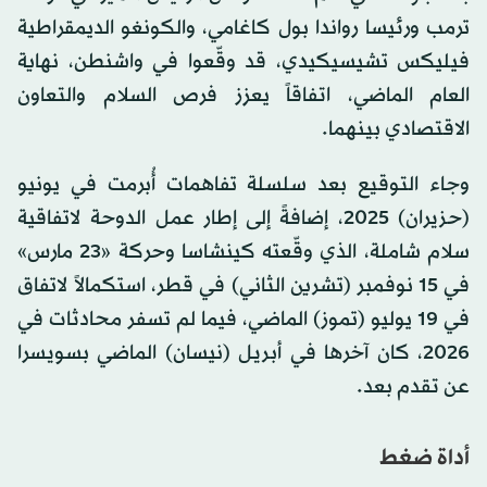
ترمب ورئيسا رواندا بول كاغامي، والكونغو الديمقراطية
فيليكس تشيسيكيدي، قد وقّعوا في واشنطن، نهاية
العام الماضي، اتفاقاً يعزز فرص السلام والتعاون
الاقتصادي بينهما.
وجاء التوقيع بعد سلسلة تفاهمات أُبرمت في يونيو
(حزيران) 2025، إضافةً إلى إطار عمل الدوحة لاتفاقية
سلام شاملة، الذي وقّعته كينشاسا وحركة «23 مارس»
في 15 نوفمبر (تشرين الثاني) في قطر، استكمالاً لاتفاق
في 19 يوليو (تموز) الماضي، فيما لم تسفر محادثات في
2026، كان آخرها في أبريل (نيسان) الماضي بسويسرا
عن تقدم بعد.
أداة ضغط