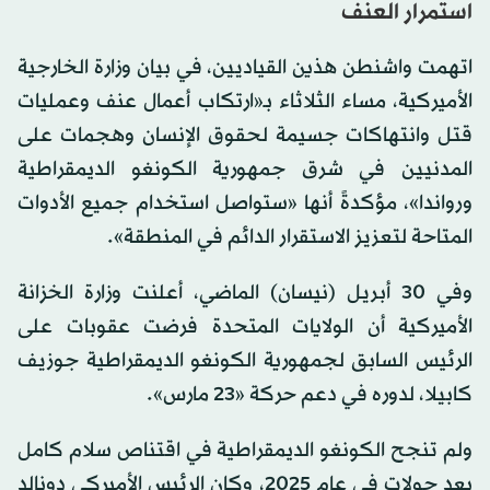
استمرار العنف
اتهمت واشنطن هذين القياديين، في بيان وزارة الخارجية
الأميركية، مساء الثلاثاء بـ«ارتكاب أعمال عنف وعمليات
قتل وانتهاكات جسيمة لحقوق الإنسان وهجمات على
المدنيين في شرق جمهورية الكونغو الديمقراطية
ورواندا»، مؤكدةً أنها «ستواصل استخدام جميع الأدوات
المتاحة لتعزيز الاستقرار الدائم في المنطقة».
وفي 30 أبريل (نيسان) الماضي، أعلنت وزارة الخزانة
الأميركية أن الولايات المتحدة ‌فرضت ‌عقوبات على
الرئيس ‌السابق لجمهورية الكونغو الديمقراطية جوزيف
كابيلا، لدوره في دعم حركة «23 مارس».
ولم تنجح الكونغو الديمقراطية في اقتناص سلام كامل
بعد جولات في عام 2025، وكان الرئيس الأميركي دونالد