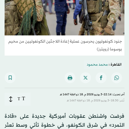
جنود كونغوليون يحرسون عملية إعادة اللاجئين الكونغوليين من مخيم
بوسوما (رويترز)
القاهرة :
محمد محمود
آخر تحديث: 22:14-3 يونيو 2026 م ـ 18 ذو الحِجّة 1447 هـ
T
T
نُشر: 18:30-3 يونيو 2026 م ـ 18 ذو الحِجّة 1447 هـ
فرضت واشنطن عقوبات أميركية جديدة على «قادة
التمرد» في شرق الكونغو، في خطوة تأتي وسط تعثر