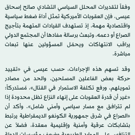
وفقاً لتقديرات المحلل السياسي التشادي صالح إسحاق
عيسى، فإن العقوبات الأميركية تمثل أداة ضغط سياسية
واقتصادية مهمة، إذ تستهدف القيادات المتهمة بتأجيج
الصراع أو دعمه، وتبعث برسالة مفادها أن المجتمع الدولي
يراقب الانتهاكات ويحمّل المسؤولين عنها تبعات
مباشرة.
وقد تسهم هذه الإجراءات، حسب عيسى في «تقييد
حركة بعض الفاعلين المسلحين، والحد من مصادر
تمويلهم، ورفع تكلفة الاستمرار في القتال»، مُستدركاً:
«غير أن قدرة العقوبات على إنهاء النزاع تظل محدودة إذا
لم تترافق مع مسار سياسي وأمني شامل». وأكد أن
«الصراع في شرق جمهورية الكونغو الديمقراطية يرتبط
بتشابكات عرقية وأمنية وإقليمية معقدة، فضلاً عن
التنافس على الموارد الطبيعية وضعف مؤسسات الدولة