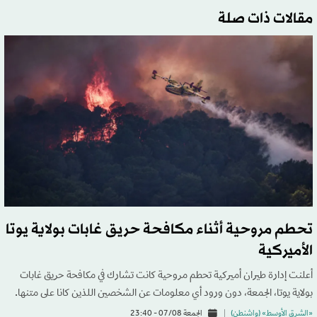
مقالات ذات صلة
تحطم مروحية أثناء مكافحة حريق غابات بولاية يوتا
الأميركية
أعلنت إدارة طيران أميركية تحطم مروحية كانت تشارك في مكافحة حريق غابات
بولاية يوتا، الجمعة، دون ورود أي معلومات عن الشخصين اللذين كانا على متنها.
«الشرق الأوسط» (واشنطن)
الجمعة 07/08 - 23:40