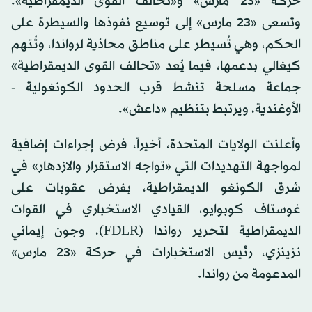
حركة «23 مارس» و«تحالف القوى الديمقراطية».
وتسعى «23 مارس» إلى توسيع نفوذها والسيطرة على
الحكم، وهي تُسيطر على مناطق محاذية لرواندا، وتُتهم
كيغالي بدعمها، فيما يُعد «تحالف القوى الديمقراطية»
جماعة مسلحة تنشط قرب الحدود الكونغولية -
الأوغندية، ويرتبط بتنظيم «داعش».
وأعلنت الولايات المتحدة، أخيراً، فرض إجراءات إضافية
لمواجهة التهديدات التي «تواجه الاستقرار والازدهار» في
شرق الكونغو الديمقراطية، بفرض عقوبات على
غوستاف كوبوايو، القيادي الاستخباري في القوات
الديمقراطية لتحرير رواندا (FDLR)، وجون إيماني
نزينزي، رئيس الاستخبارات في حركة «23 مارس»
المدعومة من رواندا.