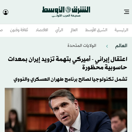
الرئيسية
الشرق الأوسط​
العالم
الرأي
الاقتصاد
ثقافة وفنون
صح
العالم
الولايات المتحدة​
اعتقال إيراني - أميركي بتهمة تزويد إيران بمعدات
حاسوبية محظورة
تشمل تكنولوجيا لصالح برنامج طهران العسكري والنووي