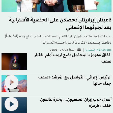
لاعبتان إيرانيتان تحصلان على الجنسية الأسترالية
بعد لجوئهما الإنساني
.حصلت لاعبتا منتخب إيران لكرة القدم للسيدات، عطفه رمضاني زاده (34 عاماً)
وفاطمة پسنديده (22 عاماً)، على الجنسية الأسترالية.
The Athletic (ملبورن)
الجمعة 07/08 - 01:01
اتفاق «هرمز» المحتمل يضع ترمب أمام اختبار
صعب
الرئيس الإيراني: التواصل مع المُرشد «صعب
جداً» حالياً
أسرى حرب إيران المنسيون... بحّارة عالقون
خلف «هرمز»