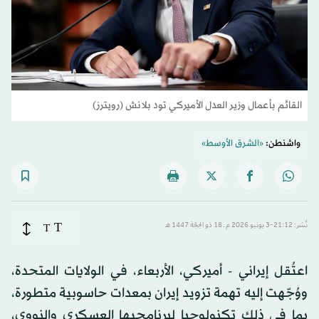
القائم بأعمال وزير العدل الأميركي تود بلانش (رويترز)
واشنطن:
«الشرق الأوسط»
T
نُشر: 21:12-3 يونيو 2026 م ـ 18 ذو الحِجّة 1447 هـ
T
اعتُقل إيراني - أميركي، الأربعاء، في الولايات المتحدة،
ووُجّهت إليه تهمة تزويد إيران بمعدات حاسوبية متطورة،
بما في ذلك تكنولوجيا لبرنامجيها العسكري والنووي،