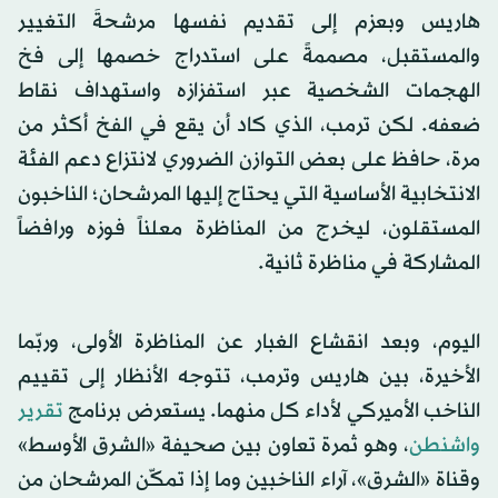
هاريس وبعزم إلى تقديم نفسها مرشحةَ التغيير
والمستقبل، مصممةً على استدراج خصمها إلى فخ
الهجمات الشخصية عبر استفزازه واستهداف نقاط
ضعفه. لكن ترمب، الذي كاد أن يقع في الفخ أكثر من
مرة، حافظ على بعض التوازن الضروري لانتزاع دعم الفئة
الانتخابية الأساسية التي يحتاج إليها المرشحان؛ الناخبون
المستقلون، ليخرج من المناظرة معلناً فوزه ورافضاً
المشاركة في مناظرة ثانية.
اليوم، وبعد انقشاع الغبار عن المناظرة الأولى، وربّما
الأخيرة، بين هاريس وترمب، تتوجه الأنظار إلى تقييم
الناخب الأميركي لأداء كل منهما. يستعرض برنامج
تقرير
واشنطن
، وهو ثمرة تعاون بين صحيفة «الشرق الأوسط»
وقناة «الشرق»، آراء الناخبين وما إذا تمكّن المرشحان من