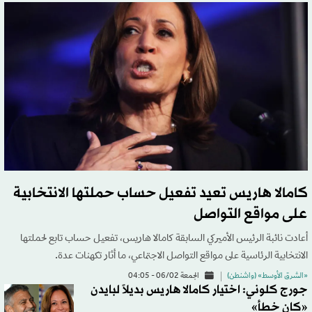
كامالا هاريس تعيد تفعيل حساب حملتها الانتخابية
على مواقع التواصل
أعادت نائبة الرئيس الأميركي السابقة كامالا هاريس، تفعيل حساب تابع لحملتها
الانتخابية الرئاسية على مواقع التواصل الاجتماعي، ما أثار تكهنات عدة.
«الشرق الأوسط» (واشنطن)
الجمعة 06/02 - 04:05
جورج كلوني: اختيار كامالا هاريس بديلاً لبايدن
«كان خطأ»