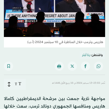
هاريس وترمب خلال المناظرة في 10 سبتمبر 2024 (أ.ب)
واشنطن:
رنا أبتر
T
نُشر: 23:55-13 سبتمبر 2024 م ـ 10 ربيع الأول 1446 هـ
T
مواجهة نارية جمعت بين مرشحة الديمقراطيين كامالا
هاريس ومنافسها الجمهوري دونالد ترمب، سعت خلالها