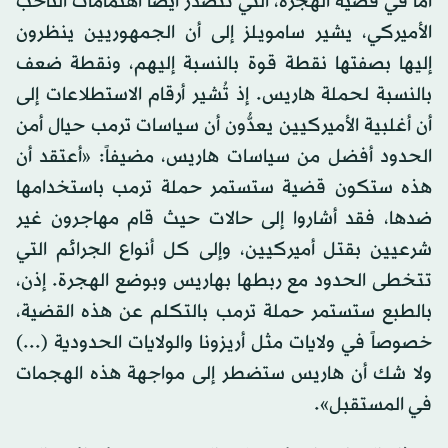
أما في قضية الهجرة، التي تتصدر أيضاً اهتمامات الناخب
الأميركي، يشير سامويلز إلى أن الجمهوريين ينظرون
إليها بصفتها نقطة قوة بالنسبة إليهم، ونقطة ضعف
بالنسبة لحملة هاريس. إذ تُشير أرقام الاستطلاعات إلى
أن أغلبية الأميركيين يعدُّون أن سياسات ترمب حيال أمن
الحدود أفضل من سياسات هاريس، مضيفاً: «أعتقد أن
هذه ستكون قضية ستستمر حملة ترمب باستخدامها
ضدها، فقد أشاروا إلى حالات حيث قام مهاجرون غير
شرعيين بقتل أميركيين، وإلى كل أنواع الجرائم التي
تتخطى الحدود مع ربطها بهاريس وبوضع الهجرة. إذن،
بالطبع ستستمر حملة ترمب بالتكلم عن هذه القضية،
خصوصاً في ولايات مثل أريزونا والولايات الحدودية (...)
ولا شك أن هاريس ستضطر إلى مواجهة هذه الهجمات
في المستقبل».