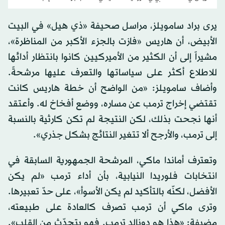
يرى براد سامويلز، مراسل صحيفة «ذي هيل» في البيت
الأبيض، أن هاريس «فازت بالجزء الأكبر من المناظرة»،
مشيراً إلى أن الكثير من الأميركيين كانوا بانتظار أدائها
للاطلاع أكثر على سياساتها والتعرف عليها مرشحةً.
وأضاف سامويلز: «من الواضح أن خطة هاريس كانت
تقتضي إخراج ترمب عن مساره، ووضع أفخاخ له. وأعتقد
أنها نجحت بذلك، لكن النتيجة لم تكن كارثية بالنسبة
إلى ترمب، والأرجح ألا تتغير النتائج بشكل جذري».
وتعترف أماندا ماكي، المرشحة الجمهورية السابقة في
انتخابات فلوريدا النيابية، بأن أداء ترمب «لم يكن
الأفضل، لكنّه بالتأكيد لم يكن الأسوأ»، على حدّ تعبيرها.
وترى ماكي أن ترمب تصرف كالعادة على طبيعته،
مضيفة: «هذا هو دونالد ترمب. فهو يتحدّث من القلب».