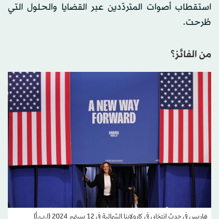
استقطاب أصوات المتردّدين عبر القضايا والحلول التي
طُرحت.
من الفائز؟
هاريس في حدث انتخابي في كارولاينا الشمالية في 12 سبتمبر 2024 (إ.ب.أ)