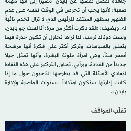
جاهدة لفصل نفسها عن بايدن، مشيراً إلى أنها مهمة
صعبة؛ لأنها يجب أن تحرص في الوقت نفسه على عدم
الظهور بمظهر المنتقد للرئيس الذي لا تزال تخدم نائبةً
له. ويضيف: «لقد ذكرت أكثر من مرة: أنا لست جو بايدن،
ولست دونالد ترمب. لذا نراها تحاول أن تكون حذرة فيما
يتعلق بالسياسات، وتركز أكثر على فكرة أنها مرشحة
أصغر سناً، وهي امرأة ملونة البشرة، وأنها تمثل جيلاً
جديداً من القيادة. وبرأيي، تحاول التركيز على هذه النقاط
لتفادي الأسئلة التي قد يطرحها الناخبون حول ما إذا
كانت إدارتها ستكون امتداداً للسنوات الماضية ولإدارة
بايدن».
تقلّب المواقف