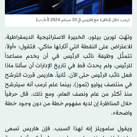
ترمب خلال المناظرة مع هاريس في 10 سبتمبر 2024 (أ.ف.ب)
وتهُبّ لورين بيلور، الخبيرة الاستراتيجية الديمقراطية،
للاعتراض على النقطة التي أثارتها ماكي. فتقول: «أولاً،
تتمثّل وظيفة نائب الرئيس في أن يخدم مساعداً
للرئيس، ولم يحدث قط في تاريخ الإدارات أن سألنا ماذا
فعل نائب الرئيس حتى الآن. ثانياً، هاريس قررت الترشح
في منتصف يوليو (تموز)، بينما علم ترمب أنه سيترشح
منذ أكثر من عام ونصف العام. ومع ذلك، قال حرفياً
خلال المناظرة إن لديه مفهوم خطة من دون وجود خطة
واضحة».
ويقول سامويلز إنه لهذا السبب، فإن هاريس تسعى