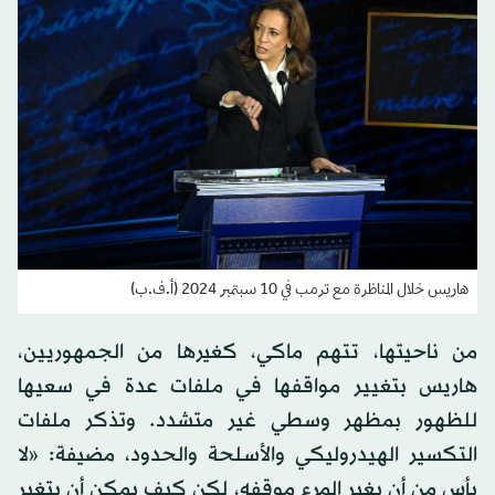
هاريس خلال المناظرة مع ترمب في 10 سبتمبر 2024 (أ.ف.ب)
من ناحيتها، تتهم ماكي، كغيرها من الجمهوريين،
هاريس بتغيير مواقفها في ملفات عدة في سعيها
للظهور بمظهر وسطي غير متشدد. وتذكر ملفات
التكسير الهيدروليكي والأسلحة والحدود، مضيفة: «لا
بأس من أن يغير المرء موقفه، لكن كيف يمكن أن يتغير