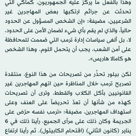
وهذا بالفعل ما يركز عليه الجمهوريون، كماكي التي
تحدثت عن جرائم ارتكبها بعض المهاجرين غير
الشرعيين، مضيفة: «إن الشخص المسؤول عن الحدود
حالياً، والذي لم يقم بأي شيء لضمان الأمن على الحدود،
لا، بل ألغى سياسات إدارة ترمب التي صُممت للمحافظة
على أمن الشعب، يجب أن يتحمل اللوم. وهذا الشخص
هو كامالا هاريس».
لكن بيلور تحذّر من تصريحات من هذا النوع، منتقدة
تصريح ترمب خلال المناظرة حين اتهم المهاجرين غير
القانونيين بأكل الكلاب والقطط، وترى أن تصريحات
كهذه من شأنها أن تعدّ تحريضاً على العنف وعلى
استهداف المهاجرين، مضيفة: «ترمب نفسه حرّض على
الجريمة وكان ذلك على مرأى الجميع، رأينا ذلك في 6
يناير (كانون الثاني) (اقتحام الكابيتول). ثم رأينا ارتفاع