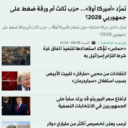
تمرُّد «أميركا أولاً»... حزب ثالث أم ورقة ضغط على
جمهوريي 2028؟
تمرُّد داخل حركة «ماغا» حول شعار «أميركا أولاً»... حزب ثالث أم ورقة ضغط على
جمهوريي 2028؟
إيلي يوسف (واشنطن)
السبت 08/08 - 15:55
«حماس» تؤكد استعدادها لتنفيذ اتفاق غزة
شرط التزام إسرائيل به
انتقادات من محبي «مارفل» للبيت الأبيض
بسبب استغلال «سبايدرمان»
ارتفاع سعر البوريتو قد يرتد سلباً على
الجمهوريين في الانتخابات النصفية
ترمب يعلن تخصيص أكثر من ملياري دولار