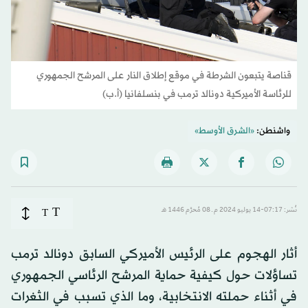
قناصة يتبعون الشرطة في موقع إطلاق النار على المرشح الجمهوري
للرئاسة الأميركية دونالد ترمب في بنسلفانيا (أ.ب)
واشنطن:
«الشرق الأوسط»
T
نُشر: 07:17-14 يوليو 2024 م ـ 08 مُحرَّم 1446 هـ
T
أثار الهجوم على الرئيس الأميركي السابق دونالد ترمب
تساؤلات حول كيفية حماية المرشح الرئاسي الجمهوري
في أثناء حملته الانتخابية، وما الذي تسبب في الثغرات