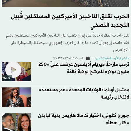
الحرب تقلق الناخبين الأميركيين المستقلين قُبيل
التجديد النصفي
تلقي الحرب الدائرة حالياً على إيران بثقلها على الناخبين الأميركيين المستقلين وهم
فئة حاسمة يُرجح أن تحدد ما إذا كان الحزب الجمهوري سيحتفظ بالسيطرة على
الكونغرس
«الشرق الأوسط» (واشنطن)
السبت 21/03 - 15:02
ترمب مازحاً: ميريام أديلسون عرضت عليّ «250
مليون دولار» للترشح لولاية ثالثة
02:35
ميشيل أوباما: الولايات المتحدة «غير مستعدة»
لانتخاب رئيسة
جورج كلوني: اختيار كامالا هاريس بديلاً لبايدن
«كان خطأ»