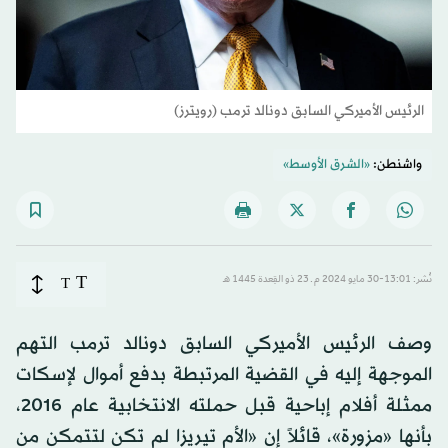
الرئيس الأميركي السابق دونالد ترمب (رويترز)
واشنطن:
«الشرق الأوسط»
T
نُشر: 13:01-30 مايو 2024 م ـ 23 ذو القِعدة 1445 هـ
T
وصف الرئيس الأميركي السابق دونالد ترمب التهم
الموجهة إليه في القضية المرتبطة بدفع أموال لإسكات
ممثلة أفلام إباحية قبل حملته الانتخابية عام 2016،
بأنها «مزورة»، قائلاً إن «الأم تيريزا لم تكن لتتمكن من