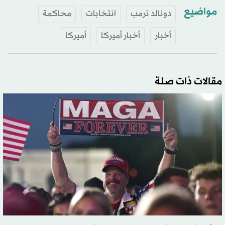
مواضيع
دونالد ترمب
انتخابات
محاكمة
أخبار
أخبار أميركا
أميركا
مقالات ذات صلة