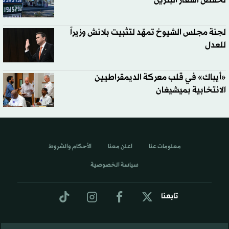
لخفض أسعار البنزين
لجنة مجلس الشيوخ تمهّد لتثبيت بلانش وزيراً
للعدل
«أيباك» في قلب معركة الديمقراطيين
الانتخابية بميشيغان
معلومات عنا
اعلن معنا
الأحكام والشروط
سياسة الخصوصية
تابعنا