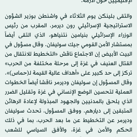
الإقليميين حول الأزمة.
والتقى بلينكن يوم الثلاثاء في واشنطن بوزير الشؤون
الاستراتيجية الإسرائيلي رون ديرمر، المقرب من رئيس
الوزراء الإسرائيلي بنيامين نتنياهو، الذي التقى أيضاً
بمستشار الأمن القومي جيك سوليفان. وقال مسؤول في
البيت الأبيض إن الاجتماع ناقش «التخطيط للانتقال من
القتال العنيف في غزة إلى مرحلة مختلفة من الحرب»
تركز إلى حد كبير على «أهداف عالية القيمة لـ(حماس)».
وقال المسؤول إن سوليفان وديرمر ناقشا أيضاً الخطوات
العملية لتحسين الوضع الإنساني في غزة وتقليل الضرر
الذي يلحق بالمدنيين والجهود المبذولة لإعادة الرهائن
المتبقين إلى ديارهم. ووفق المسؤول، تحدث سوليفان
وديرمر عن التخطيط عن ما بعد الحرب، بما في ذلك
الحكم والأمن في غزة، والأفق السياسي للشعب