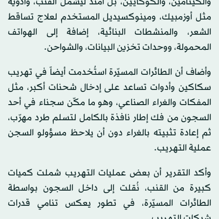
والكيتامين، والكوكايين، بل امتد ليشمل القنب، وأدوية
مثل أوزمبيك، ومينوكسيديل المستخدم لعلاج تساقط
الشعر، والمنشطات البنائية، إضافة إلى الهواتف
المحمولة، ووحدات تخزين البيانات، والشواحن.
وأضاف أن الطائرات المسيّرة استُخدمت أيضاً في تهريب
سكاكين وأدوات تساعد على إدخال شحنات أكبر، مثل
المفكات والغراء الصناعي، وهو ما مكّن سجناء في أحد
السجون من فك إطار نافذة بالكامل لتسلم طرد مهرّب،
ثم إعادة تثبيته بالغراء دون أن يلاحظ مسؤولو السجن
عملية التهريب.
وأكد التقرير أن بعض عمليات التهريب شملت كميات
كبيرة من القنب، نُقلت إلى داخل السجون بواسطة
الطائرات المسيّرة، في تطور يعكس تنامي قدرات
شبكات التهريب.