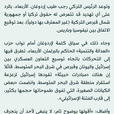
وتوعد الرئيس التركي رجب طيب إردوغان، الأربعاء، بالرد
على أي تهديد قد تتعرض له حقوق تركيا أو جمهورية
شمال قبرص التركية (غير المعترف بها دولياً)، بعد توقيع
الاتفاق بين نيقوسيا وباريس.
وجاء ذلك في سياق كلمة لإردوغان أمام نواب حزب
«العدالة والتنمية» الحاكم بالبرلمان، الأربعاء، تطرق فيها
إلى التحركات باتجاه توسيع التعاون العسكري بين
إسرائيل واليونان وقبرص في شرق البحر المتوسط، قائلاً
إن هناك «مبادرات ‌خبيثة» ‌تقودها ​إسرائيل ‌لزعزعة
استقرار منطقة شرق ‌البحر المتوسط، وانضمت «بعض
الكيانات الصغيرة، التي تفوق طموحاتها حجمها بكثير،
إلى قارب الفتنة الإسرائيلي».
وأضاف: «أقولها بوضوح تام: لا ينبغي لأحد أن ينجرف