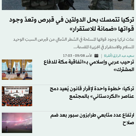
تركيا تتمسك بحل الدولتين في قبرص وتعدّ وجود
قواتها «ضمانة للاستقرار»
عدّت تركيا وجود قواتها المسلحة في الشطر الشمالي من قبرص السببَ الوحيد
للسلام والاستقرار في الجزيرة المقسمة...
سعيد عبد الرازق (أنقرة)
الأحد 09/08 - 17:03
ترحيب عربي وإسلامي بـ«اتفاقية مكة للدفاع
المشترك»
تركيا: خطوة واحدة لإقرار قانون يُعيد دمج
عناصر «الكردستاني» بالمجتمع
ارتفاع عدد متابعي طرابزون سبور بعد ضم
صلاح