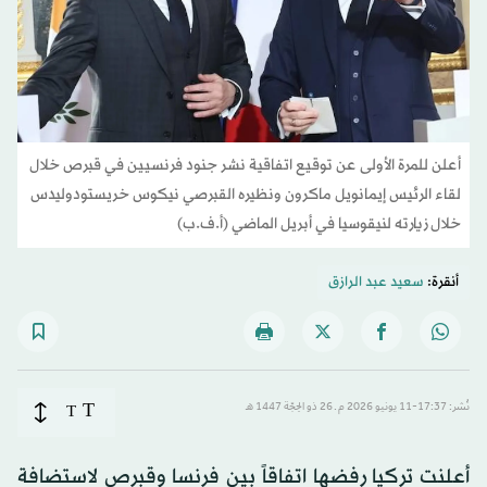
أعلن للمرة الأولى عن توقيع اتفاقية نشر جنود فرنسيين في قبرص خلال
لقاء الرئيس إيمانويل ماكرون ونظيره القبرصي نيكوس خريستودوليدس
خلال زيارته لنيقوسيا في أبريل الماضي (أ.ف.ب)
أنقرة:
سعيد عبد الرازق
T
نُشر: 17:37-11 يونيو 2026 م ـ 26 ذو الحِجّة 1447 هـ
T
أعلنت تركيا رفضها اتفاقاً بين فرنسا وقبرص لاستضافة