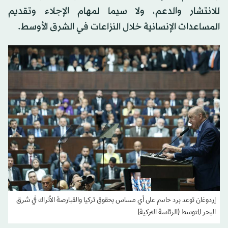
للانتشار والدعم، ولا سيما لمهام الإجلاء وتقديم
المساعدات الإنسانية خلال النزاعات في الشرق الأوسط.
إردوغان توعد برد حاسم على أي مساس بحقوق تركيا والقبارصة الأتراك في شرق
البحر المتوسط (الرئاسة التركية)