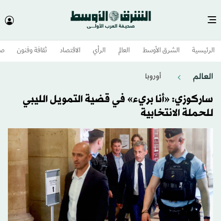
الرئيسية
الشرق الأوسط​
العالم
الرأي
الاقتصاد
ثقافة وفنون
صح
العالم
أوروبا
ساركوزي: «أنا بريء» في قضية التمويل الليبي
للحملة الانتخابية