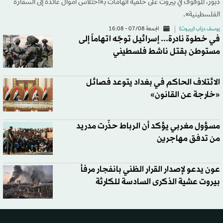
دبور، الموقوف في بيروت على خلفية اتهامات بـ«اختلاس أموال عائدة إلى السفارة
الفلسطينية».
يوسف دياب (بيروت)
الجمعة 07/08 - 16:08
في خطوة نادرة... إسرائيل توجّه اتهاماً إلى
مستوطن بقتل ناشط فلسطيني
الائتلاف الحاكم في بغداد يتوعد فصائل
«خارجة عن القانون»
مسؤول مغربي يؤكد أن الرباط حذّرت مدريد
من تدفق مهاجرين
عون يدعو لإصدار القرار الظني بانفجار مرفأ
بيروت عشية الذكرى السادسة للكارثة