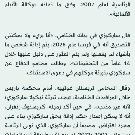
الرئاسية لعام 2007، وفق ما نقلته «وكالة الأنباء
الألمانية».
قال ساركوزي في بيانه الختامي: «أنا بريء ولا يمكنني
التصديق أنه في فرنسا عام 2026، يتم إدانة شخص ما
بأشياء لم يفعلها ولم يتم العثور على دليل عليها خلال
14 عاماً من التحقيقات». وطالب محامو الدفاع عن
ساركوزي بتبرئة موكلهم في دعوى الاستئناف.
وقال المحامي تريستان غوتييه، أمام محكمة باريس
خلال المرافعات الختامية: «يجب تبرئة نيكولا ساركوزي؛
لأنه غير مذنب». في حين أكد زميله، كريستوف إنغران،
أنه لا يمكن إصدار حكم إدانة بحق ساركوزي بناء على
مجرد افتراض، مضيفاً أن ساركوزي، الذي تولى الرئاسة
بين عامَي 2007 و2012، لم يتصرّف بطريقة تبرر اتهامات