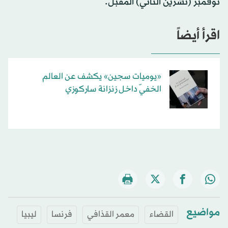
نوفمبر (تشرين الثاني) المقبل.
اقرأ أيضاً
«يوميات سجين» يكشف عن العالم
الخفيّ داخل زنزانة ساركوزي
مواضيع
القضاء
معمر القذافي
فرنسا
ليبيا