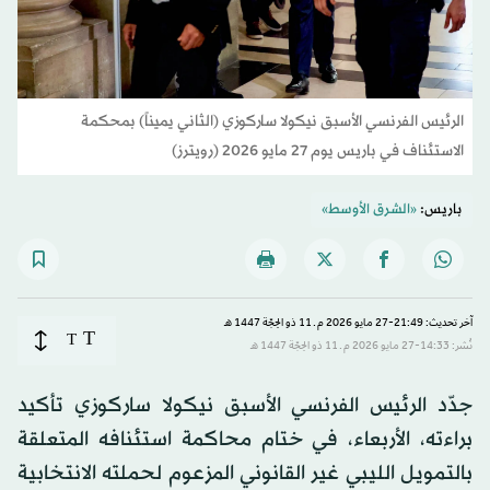
الرئيس الفرنسي الأسبق نيكولا ساركوزي (الثاني يميناً) بمحكمة
الاستئناف في باريس يوم 27 مايو 2026 (رويترز)
باريس:
«الشرق الأوسط»
آخر تحديث: 21:49-27 مايو 2026 م ـ 11 ذو الحِجّة 1447 هـ
T
T
نُشر: 14:33-27 مايو 2026 م ـ 11 ذو الحِجّة 1447 هـ
جدّد الرئيس الفرنسي الأسبق نيكولا ساركوزي تأكيد
براءته، الأربعاء، في ختام محاكمة استئنافه المتعلقة
بالتمويل الليبي غير القانوني المزعوم لحملته الانتخابية