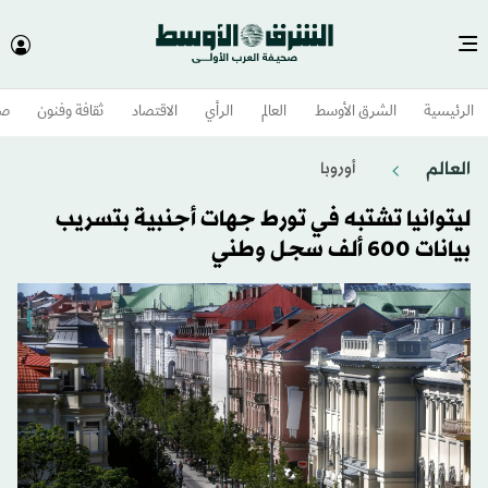
الرئيسية
الشرق الأوسط​
العالم
الرأي
الاقتصاد
ثقافة وفنون
صح
العالم
أوروبا
ليتوانيا تشتبه في تورط جهات أجنبية بتسريب
بيانات 600 ألف سجل وطني