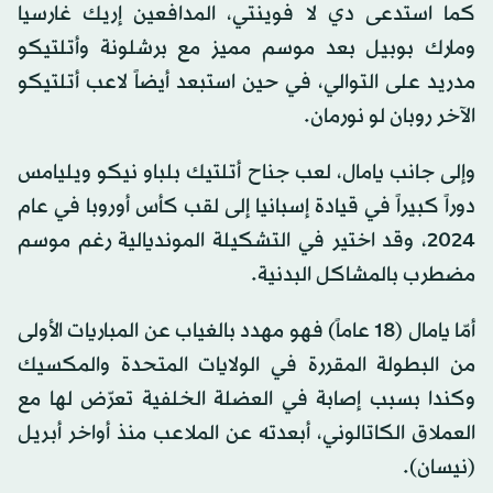
كما استدعى دي لا فوينتي، المدافعين إريك غارسيا
ومارك بوبيل بعد موسم مميز مع برشلونة وأتلتيكو
مدريد على التوالي، في حين استبعد أيضاً لاعب أتلتيكو
الآخر روبان لو نورمان.
وإلى جانب يامال، لعب جناح أتلتيك بلباو نيكو ويليامس
دوراً كبيراً في قيادة إسبانيا إلى لقب كأس أوروبا في عام
2024، وقد اختير في التشكيلة المونديالية رغم موسم
مضطرب بالمشاكل البدنية.
أمّا يامال (18 عاماً) فهو مهدد بالغياب عن المباريات الأولى
من البطولة المقررة في الولايات المتحدة والمكسيك
وكندا بسبب إصابة في العضلة الخلفية تعرّض لها مع
العملاق الكاتالوني، أبعدته عن الملاعب منذ أواخر أبريل
(نيسان).