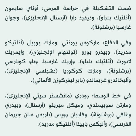
ضمت التشكيلة في حراسة المرمى: أوناي سايمون
(أتلتيك بلباو)، وديفيد رايا (آرسنال الإنجليزي)، وجوان
غارسيا (برشلونة).
وفي الدفاع: ماركوس يورنتي، ومارك بوبيل (أتلتيكو
مدريد)، وبيدرو بورو (توتنهام الإنجليزي)، وإيمريك
لابورت (أتلتيك بلباو)، وإريك غارسيا، وباو كوبارسي
(برشلونة)، ومارك كوكوريا (تشيلسي الإنجليزي)،
وأليخاندرو غريمالدو (باير ليفركوزن الألماني).
في خط الوسط: رودري (مانشستر سيتي الإنجليزي)،
ومارتن سوبيمندي، وميكل ميرينو (آرسنال)، وبيدري
وغافي (برشلونة)، وفابيان رويس (باريس سان جيرمان
الفرنسي)، وأليكس بايينا (أتلتيكو مدريد).