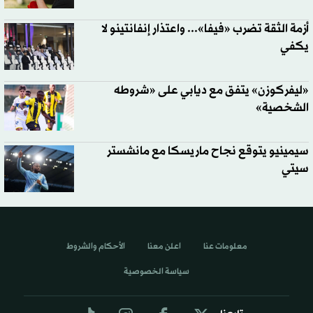
أزمة الثقة تضرب «فيفا»... واعتذار إنفانتينو لا
يكفي
«ليفركوزن» يتفق مع ديابي على «شروطه
الشخصية»
سيمينيو يتوقع نجاح ماريسكا مع مانشستر
سيتي
معلومات عنا
اعلن معنا
الأحكام والشروط
سياسة الخصوصية