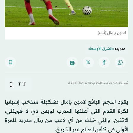
لامين يامال (أ.ب)
مدريد:
«الشرق الأوسط»
T
نُشر: 14:26-25 مايو 2026 م ـ 09 ذو الحِجّة 1447 هـ
T
يقود النجم اليافع لامين يامال تشكيلة منتخب إسبانيا
لكرة القدم التي أعلنها المدرب لويس دي لا فوينتي،
الاثنين، والتي خلت من أي لاعب من ريال مدريد للمرة
الأولى في كأس العالم عبر التاريخ.