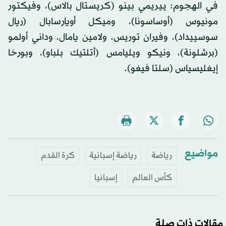
في الهجوم: ييريمي بينو (كريستال بالاس)، وفيكتور
مونيوس (أوساسونا)، وميكل أويارسابال (ريال
سوسييداد)، وفيران توريس، ولامين يامال، وداني أولمو
(برشلونة)، ونيكو ويليامس (أتلتيك بلباو)، وبورخا
إيغليسياس (سلتا فيغو).
مواضيع
رياضة
رياضة إسبانية
كرة القدم
كأس العالم
إسبانيا
مقالات ذات صلة