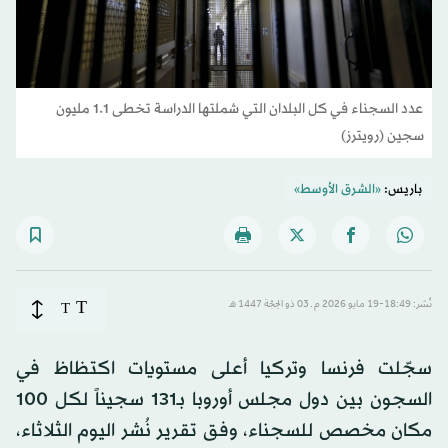
عدد السجناء في كل البلدان التي شملتها الدراسة تخطى 1.1 مليون
سجين (رويترز)
باريس:
«الشرق الأوسط»
T
نُشر: 18:49-19 مايو 2026 م ـ 03 ذو الحِجّة 1447 هـ
T
سجّلت فرنسا وتركيا أعلى مستويات اكتظاظ في
السجون بين دول مجلس أوروبا بـ131 سجيناً لكل 100
مكان مخصص للسجناء، وفق تقرير نُشر اليوم الثلاثاء،