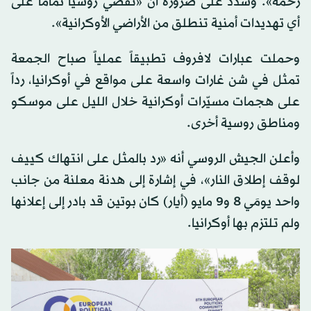
رحمة». وشدد على ضرورة أن «تقضي روسيا تماماً على
أي تهديدات أمنية تنطلق من الأراضي الأوكرانية».
وحملت عبارات لافروف تطبيقاً عملياً صباح الجمعة
تمثل في شن غارات واسعة على مواقع في أوكرانيا، رداً
على هجمات مسيّرات أوكرانية خلال الليل على موسكو
ومناطق روسية أخرى.
وأعلن الجيش الروسي أنه «رد بالمثل على انتهاك كييف
لوقف إطلاق النار»، في إشارة إلى هدنة معلنة من جانب
واحد يومَي 8 و9 مايو (أيار) كان بوتين قد بادر إلى إعلانها
ولم تلتزم بها أوكرانيا.