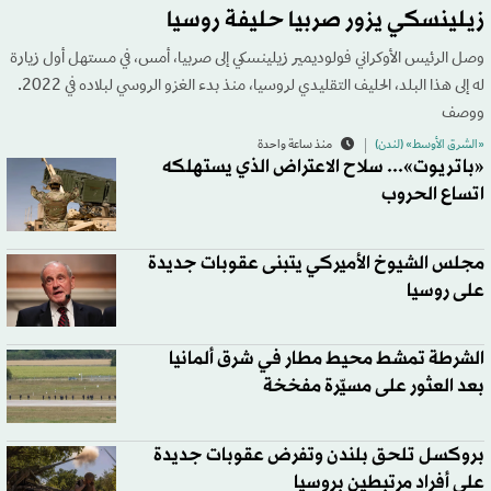
زيلينسكي يزور صربيا حليفة روسيا
وصل الرئيس الأوكراني فولوديمير زيلينسكي إلى صربيا، أمس، في مستهل أول زيارة
له إلى هذا البلد، الحليف التقليدي لروسيا، منذ بدء الغزو الروسي لبلاده في 2022.
ووصف
«الشرق الأوسط» (لندن)
منذ ساعة واحدة
«باتريوت»... سلاح الاعتراض الذي يستهلكه
اتساع الحروب
مجلس الشيوخ الأميركي يتبنى عقوبات جديدة
على روسيا
الشرطة تمشط محيط مطار في شرق ألمانيا
بعد العثور على مسيّرة مفخخة
بروكسل تلحق بلندن وتفرض عقوبات جديدة
على أفراد مرتبطين بروسيا