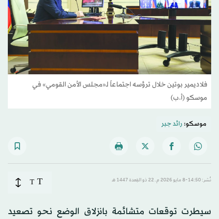
فلاديمير بوتين خلال ترؤسه اجتماعاً لـ«مجلس الأمن القومي» في
موسكو (أ.ب)
موسكو:
رائد جبر
T
نُشر: 14:50-8 مايو 2026 م ـ 22 ذو القِعدة 1447 هـ
T
سيطرت توقعات متشائمة بانزلاق الوضع نحو تصعيد