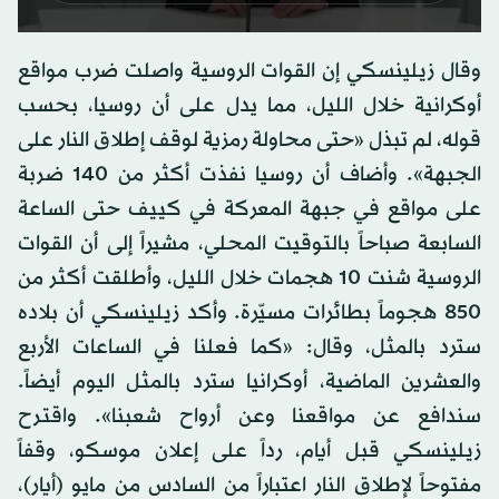
0
seconds
وقال زيلينسكي إن القوات الروسية واصلت ضرب مواقع
of
0
أوكرانية خلال الليل، مما يدل على أن روسيا، بحسب
seconds
قوله، لم تبذل «حتى محاولة رمزية لوقف إطلاق النار على
الجبهة». وأضاف أن روسيا نفذت أكثر من 140 ضربة
على مواقع في جبهة المعركة في كييف حتى الساعة
السابعة صباحاً بالتوقيت المحلي، مشيراً إلى أن القوات
الروسية شنت 10 هجمات خلال الليل، وأطلقت أكثر من
850 هجوماً بطائرات مسيّرة. وأكد زيلينسكي أن بلاده
سترد بالمثل، وقال: «كما فعلنا في الساعات الأربع
والعشرين الماضية، أوكرانيا سترد بالمثل اليوم أيضاً.
سندافع عن مواقعنا وعن أرواح شعبنا». واقترح
زيلينسكي قبل أيام، رداً على إعلان موسكو، وقفاً
مفتوحاً لإطلاق النار اعتباراً من السادس من مايو (أيار)،