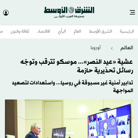
الرئيسية
الشرق الأوسط​
العالم
الرأي
الاقتصاد
ثقافة وفنون
صح
العالم
أوروبا
عشية «عيد النصر»... موسكو تترقب وتوجّه
رسائل تحذيرية حازمة
تدابير أمنية غير مسبوقة في روسيا... واستعدادات لتصعيد
المواجهة