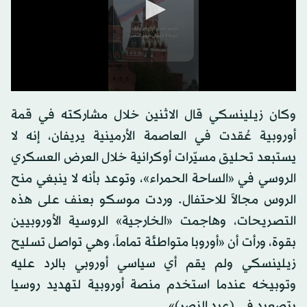
0
seconds
وكان زيلينسكي قال الاثنين خلال مشاركته في قمة
of
0
أوروبية عُقدت في العاصمة الأرمينية يريفان، إنه لا
seconds
يستبعد تحليق مسيّرات أوكرانية خلال العرض العسكري
الروسي في «الساحة الحمراء»، وتوعد بأنه لا ينبغي منح
الروس مجالاً للاحتفال. وردت موسكو بعنف على هذه
التصريحات، وهاجمت «الخارجية» الروسية الأوروبيين
بقوة، ورأت أن «أوروبا متواطئة تماماً، وهي تواصل تسليح
زيلينسكي ولم يقم أي سياسي أوروبي بالرد عليه
وتوبيخه عندما استخدم منصة أوروبية لتهديد روسيا
بتصعيد في (عيد النصر)».