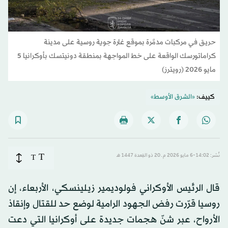
حريق في مركبات مدمَّرة بموقع غارة جوية روسية على مدينة
كراماتورسك الواقعة على خط المواجهة بمنطقة دونيتسك بأوكرانيا 5
مايو 2026 (رويترز)
كييف:
«الشرق الأوسط»
T
نُشر: 14:02-6 مايو 2026 م ـ 20 ذو القِعدة 1447 هـ
T
قال الرئيس الأوكراني فولوديمير زيلينسكي، الأربعاء، إن
روسيا قرّرت رفض الجهود الرامية لوضع حد للقتال وإنقاذ
الأرواح، عبر شنّ هجمات جديدة على أوكرانيا التي دعت