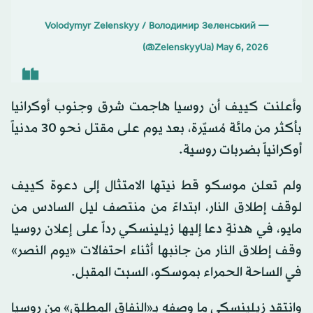
— Volodymyr Zelenskyy / Володимир Зеленський
(@ZelenskyyUa)
May 6, 2026
وأعلنت كييف أن روسيا هاجمت شرق وجنوب أوكرانيا
بأكثر من مائة مُسيّرة، بعد يوم على مقتل نحو 30 مدنياً
أوكرانياً بضربات روسية.
ولم تعلن موسكو قط نيتها الامتثال إلى دعوة كييف
لوقف إطلاق النار، ابتداءً من منتصف ليل السادس من
مايو، في هدنةٍ دعا إليها زيلينسكي رداً على إعلان روسيا
وقف إطلاق النار من جانبها أثناء احتفالات «يوم النصر»
في الساحة الحمراء بموسكو، السبت المقبل.
وانتقد زيلينسكي ما وصفه بـ«النفاق المطلق» من روسيا