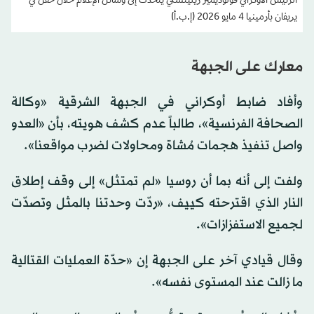
الرئيس الأوكراني فولوديمير زيلينسكي يتحدث إلى وسائل الإعلام خلال حفل في
يريفان بأرمينيا 4 مايو 2026 (إ.ب.أ)
معارك على الجبهة
وأفاد ضابط أوكراني في الجبهة الشرقية «وكالة
الصحافة الفرنسية»، طالباً عدم كشف هويته، بأن «العدو
واصل تنفيذ هجمات مُشاة ومحاولات لضرب مواقعنا».
ولفت إلى أنه بما أن روسيا «لم تمتثل» إلى وقف إطلاق
النار الذي اقترحته كييف، «ردّت وحدتنا بالمثل وتصدّت
لجميع الاستفزازات».
وقال قيادي آخر على الجبهة إن «حدّة العمليات القتالية
ما زالت عند المستوى نفسه».