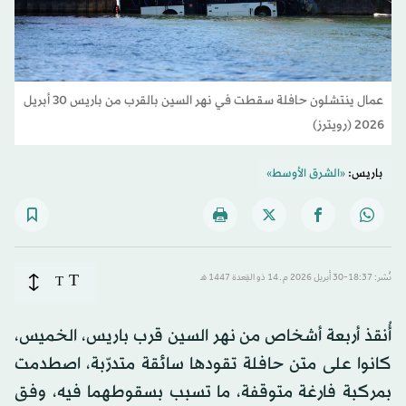
عمال ينتشلون حافلة سقطت في نهر السين بالقرب من باريس 30 أبريل
2026 (رويترز)
باريس:
«الشرق الأوسط»
T
نُشر: 18:37-30 أبريل 2026 م ـ 14 ذو القِعدة 1447 هـ
T
أُنقذ أربعة أشخاص من نهر السين قرب باريس، الخميس،
كانوا على متن حافلة تقودها سائقة متدرّبة، اصطدمت
بمركبة فارغة متوقفة، ما تسبب بسقوطهما فيه، وفق