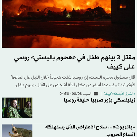
مقتل 3 بينهم طفل في «هجوم باليستي» روسي
على كييف
قال مسؤول محلي، السبت، إن روسيا شنّت هجوماً خلال الليل على العاصمة
الأوكرانية كييف، مما أسفر عن مقتل ثلاثة أشخاص على الأقل، بينهم طفل.
«الشرق الأوسط» (كييف)
السبت 08/08 - 04:38
زيلينسكي يزور صربيا حليفة روسيا
«باتريوت»... سلاح الاعتراض الذي يستهلكه
اتساع الحروب