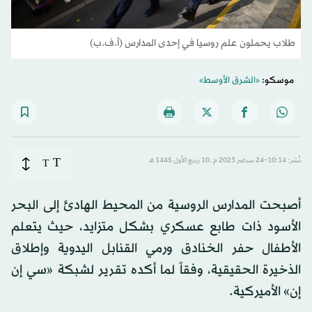
طلاب يحملون علم روسيا في إحدى المدارس (أ.ف.ب)
موسكو:
«الشرق الأوسط»
T
نُشر: 10:14-24 سبتمبر 2023 م ـ 10 ربيع الأول 1445 هـ
T
أصبحت المدارس الروسية من المحيط الهادئ إلى البحر
الأسود ذات طابع عسكري بشكل متزايد، حيث يتعلم
الأطفال حفر الخنادق ورمي القنابل اليدوية وإطلاق
الذخيرة الحقيقية، وفقاً لما أكده تقرير لشبكة «سي إن
إن» الأميركية.