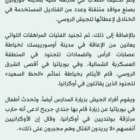
وتم تكليف الطلاب في مدرسة فنية بمدينة فورونيج
بصنع مواقد متنقلة وعدد من القناديل المستخدمة في
الخنادق لإعطائها للجيش الروسي.
بالإضافة إلى ذلك، تم تجنيد الفتيات المراهقات اللواتي
يعانين من الإعاقة في مدينة أوسورييسك لخياطة
عصابات الرأس والضمادات للجنود في المنطقة
العسكرية الشمالية. وفي بورياتيا في أقصى الشرق
الروسي، قام الأيتام بخياطة تمائم «الحظ السعيد»
للجنود الذين يقاتلون في أوكرانيا.
ويقوم أفراد الجيش بزيارة المدارس أيضاً. وتحدث أطفال
في بورياتيا عن زيارة قام بها جندي جريح ادعى أنه حارب
مرتزقة بولنديين في أوكرانيا، وقال إن الأوكرانيين
أنفسهم «لا يريدون القتال وهم مجبرون على ذلك».