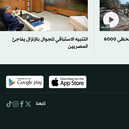
00:39
حصيلة ضحايا زلزالي فنزويلا تتخطّى 6000
التنبيه الاستباقي للجوال بالزلزال يفاجئ
المصريين
تابعنا