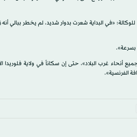
يل ديلغادو، وهي خبيرة اقتصادية تبلغ 47 عاماً، للوكالة: «في البداية شعرت بدوار شديد، لم يخطر ببالي أ
 بسرعة».
يع أنحاء غرب البلاد»، حتى إن سكاناً في ولاية فلوريدا ال
فة الفرنسية».