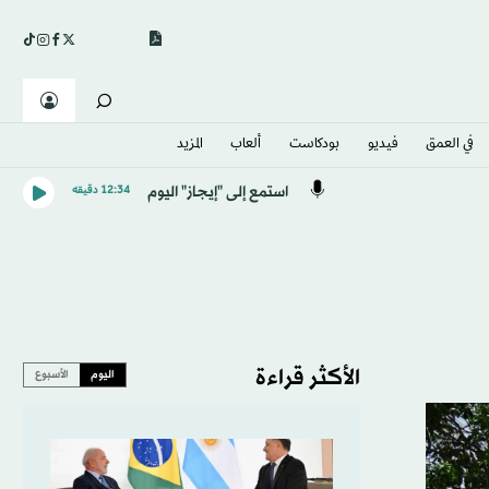
في العمق
فيديو
بودكاست
ألعاب
المزيد
استمع إلى "إيجاز" اليوم
12:34 دقيقه
الأكثر قراءة
اليوم
الأسبوع