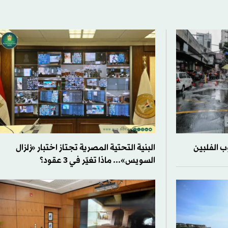
البنية التحتية المصرية تجتاز اختبار «زلزال
السويس»... ماذا تغيّر في 3 عقود؟