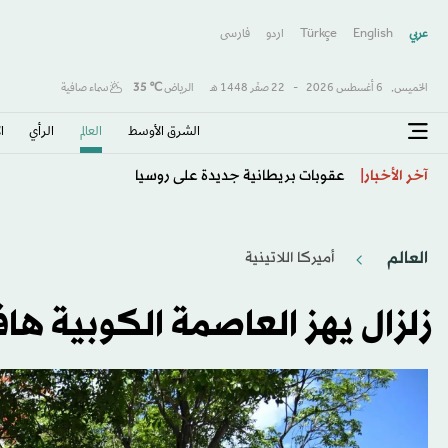
عربي
English
Türkçe
اردو
فارسى
الخميس,
6 أغسطس 2026
-
22 صفَر 1448 هـ
الرياض
℃
35
سماء صافية
الشرق الأوسط​
العالم
الرأي
ا
عشرات القتلى والجرحى في قصف على مأرب وحضرموت
آخر الأخبار
العالم
أميركا اللاتينية
زلزال يهز العاصمة الكوبية هافا