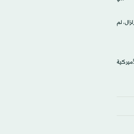
نه زلزال، لم
أميركية