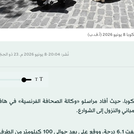
أ.ف.ب)
نُشر: 20:04-8 يونيو 2026 م ـ 23 ذو الحِجّة 1447 هـ
T
T
كوبا، حيث أفاد مراسلو «وكالة الصحافة الفرنسية» في هافا
وأفادت هيئة المسح الجيولوجي الأميركية أن قوة الزلزال بلغت 6.1 درجة، ووقع على بعد ح