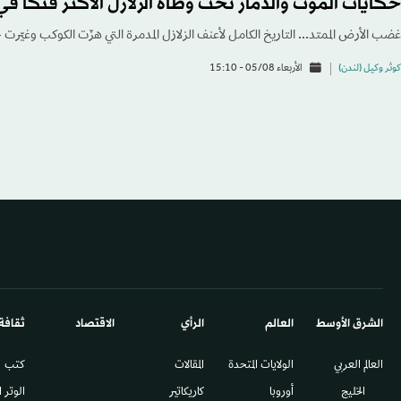
حكايات الموت والدمار تحت وطأة الزلازل الأكثر فتكاً في 
غضب الأرض الممتد... التاريخ الكامل لأعنف الزلازل المدمرة التي هزّت الكوكب وغيّرت خ
كوثر وكيل (لندن)
الأربعاء 05/08 - 15:10
الشرق الأوسط​
العالم
الرأي
الاقتصاد
ثقافة
العالم العربي
الولايات المتحدة
المقالات
كتب
الخليج
أوروبا
كاريكاتير
الوتر 