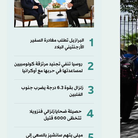
1
البرازيل تطلب مغادرة السفير
الأرجنتيني البلاد
2
روسيا تنفي تجنيد مرتزقة كولومبيين
لمساعدتها في حربها مع أوكرانيا
3
زلزال بقوة 6.3 درجة يضرب جنوب
الفلبين
4
حصيلة ضحايا زلزالي فنزويلا
تتخطّى 6000 قتيل
ميلي يتهم سانشيز بالسعي إلى