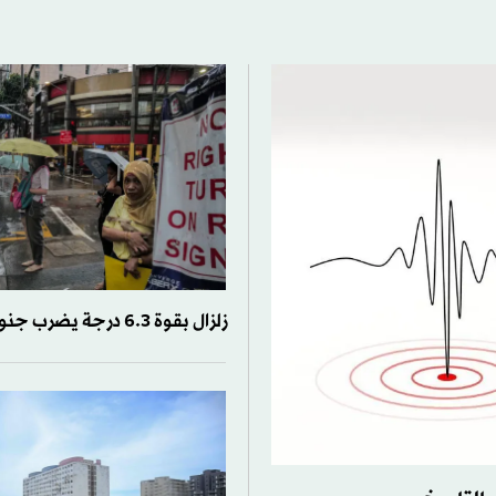
زلزال بقوة 6.3 درجة يضرب جنوب الفلبين