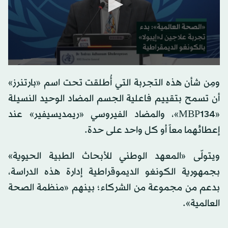
0
seconds
ومِن شأن هذه التجربة التي أُطلقت تحت اسم «بارتنرز»
of
0
أن تسمح بتقييم فاعلية الجسم المضاد الوحيد النسيلة
seconds
«MBP134»، والمضاد الفيروسي «ريمديسيفير» عند
إعطائهما معاً أو كل واحد على حدة.
ويتولّى «المعهد الوطني للأبحاث الطبية الحيوية»
بجمهورية الكونغو الديموقراطية إدارة هذه الدراسة،
بدعم من مجموعة من الشركاء؛ بينهم «منظمة الصحة
العالمية».