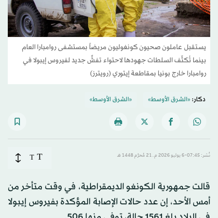
يستقبل عاملون صحيون كونغوليون مريضاً بمستشفى روامبارا العام
بينما تُكثّف السلطات جهودها لاحتواء تفشٍّ جديد لفيروس إيبولا في
روامبارا خارج بونيا بمقاطعة إيتوري (رويترز)
دكار:
«الشرق الأوسط»
«الشرق الأوسط»
T
نُشر: 07:45-6 يوليو 2026 م ـ 21 مُحرَّم 1448 هـ
T
قالت جمهورية الكونغو الديمقراطية، في وقت متأخر من
أمس الأحد، إن عدد حالات الإصابة المؤكدة بفيروس إيبولا
في البلاد بلغ 1561 حالة، توفي منها 506.