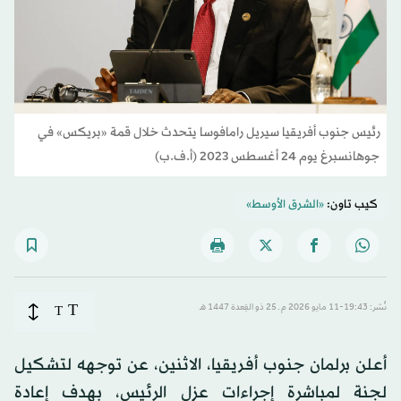
رئيس جنوب أفريقيا سيريل رامافوسا يتحدث خلال قمة «بريكس» في
جوهانسبرغ يوم 24 أغسطس 2023 (أ.ف.ب)
كيب تاون:
«الشرق الأوسط»
T
نُشر: 19:43-11 مايو 2026 م ـ 25 ذو القِعدة 1447 هـ
T
أعلن برلمان جنوب أفريقيا، الاثنين، عن توجهه لتشكيل
لجنة لمباشرة إجراءات عزل الرئيس، بهدف إعادة