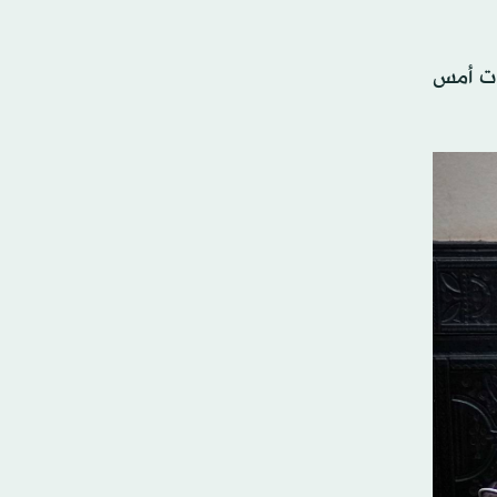
دت أمس