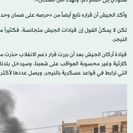
ستؤدي إلى حمام دم، وتهدد أمن السكان».
وأكد الجيش أن قراره نابع أيضاً من «حرصه على ضمان وحدة 
لكن لا يمكنُ القول إن قيادات الجيش متجانسة، فكثيراً 
النيجر.
قيادة أركان الجيش بعد أن بررت قرار دعم الانقلاب حذرت
كارثية وغير محسوبة العواقب على شعبنا، وسيدخل بلدنا في
التي ترابط في قواعد عسكرية بالنيجر، ويصل عددها لأكثر من 1500 جندي فر