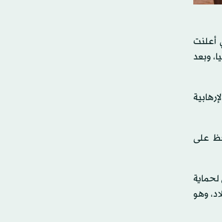
 أعلنت
، وبعد
إرهابية
فظ على
لحماية
اد، وهو