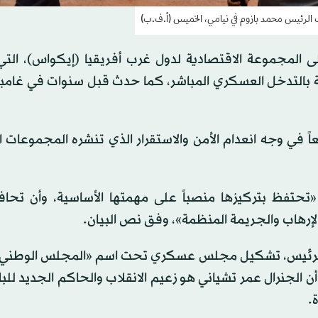
زب الرئيس محمد بازوم في نيامي، الخميس (أ.ف.ب)
ى المجموعة الاقتصادية لدول غرب أفريقيا (إيكواس)، التي
ة بالتدخل العسكري المباشر، كما حدث قبل سنوات في غامبيا
ً في وجه انعدام الأمن والاستقرار الذي تنشره المجموعات ال
«تحتفظ بتركيزها منصباً على مهمتها الأساسية، وأن تحا
لإرهاب والجريمة المنظمة»، وفق نص البيان.
احة بالرئيس، تشكيل مجلس عسكري تحت اسم «المجلس الوطني 
الجنرال عمر تشياني هو زعيم الانقلاب والحاكم الجديد للبل
.