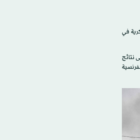
كرية في
ى نتائج
لفرنسية