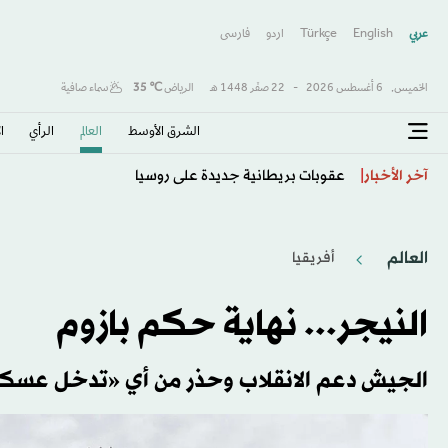
عربي
English
Türkçe
اردو
فارسى
الخميس,
6 أغسطس 2026
-
22 صفَر 1448 هـ
الرياض
℃
35
سماء صافية
الشرق الأوسط​
العالم
الرأي
ا
نتنياهو لاحتواء التوتر مع واشنطن
آخر الأخبار
العالم
أفريقيا
النيجر... نهاية حكم بازوم
الجيش دعم الانقلاب وحذر من أي «تدخل عسك