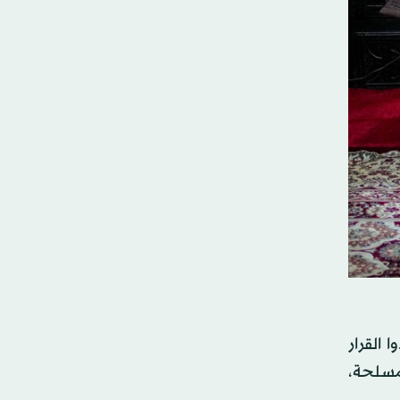
 القرار
مسلحة،