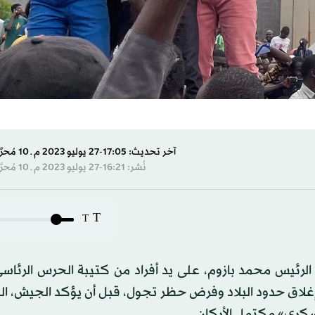
آخر تحديث: 17:05-27 يوليو 2023 م ـ 10 مُحرَّم 1445 هـ
نُشر: 16:21-27 يوليو 2023 م ـ 10 مُحرَّم 1445 هـ
T
T
 الرئيس محمد بازوم، على يد أفراد من كتيبة الحرس الرئاسي
 وإغلاق حدود البلاد وفرض حظر تجول، قبل أن يؤكد الجيش، 
سكري» مكتمل الأركان.