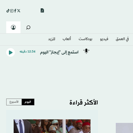
في العمق
فيديو
بودكاست
ألعاب
المزيد
استمع إلى "إيجاز" اليوم
12:34 دقيقه
الأكثر قراءة
اليوم
الأسبوع