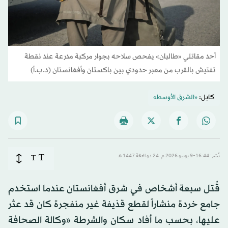
أحد مقاتلي «طالبان» يفحص سلاحه بجوار مركبة مدرعة عند نقطة
تفتيش بالقرب من معبر حدودي بين باكستان وأفغانستان (د.ب.أ)
كابل:
«الشرق الأوسط»
T
نُشر: 16:44-9 يونيو 2026 م ـ 24 ذو الحِجّة 1447 هـ
T
قُتل سبعة أشخاص في شرق أفغانستان عندما استخدم
جامع خردة منشاراً لقطع قذيفة غير منفجرة كان قد عثر
عليها، بحسب ما أفاد سكان والشرطة «وكالة الصحافة