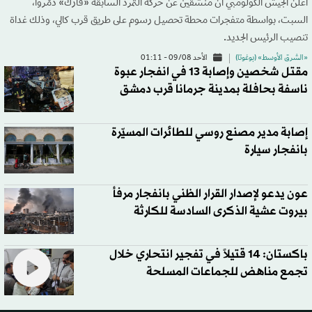
أعلن الجيش الكولومبي أن منشقّين عن حركة التمرد السابقة «فارك» دمّروا،
السبت، بواسطة متفجرات محطة تحصيل رسوم على طريق قرب كالي، وذلك غداة
تنصيب الرئيس الجديد.
«الشرق الأوسط» (بوغوتا)
الأحد 09/08 - 01:11
مقتل شخصين وإصابة 13 في انفجار عبوة
ناسفة بحافلة بمدينة جرمانا قرب دمشق
إصابة مدير مصنع روسي للطائرات المسيّرة
بانفجار سيارة
عون يدعو لإصدار القرار الظني بانفجار مرفأ
بيروت عشية الذكرى السادسة للكارثة
باكستان: 14 قتيلاً في تفجير انتحاري خلال
تجمع مناهض للجماعات المسلحة