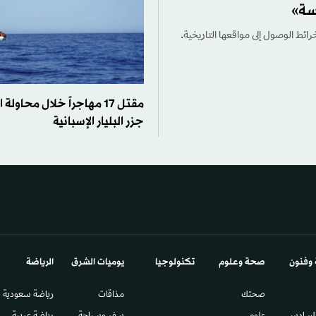
سة»
ائط الوصول إلى مواقعها التاريخية.
مقتل 17 مهاجراً خلال محاول
جزر البليار الإسبانية
 وفنون
صحة وعلوم
تكنولوجيا
يوميات الشرق​
الرياضة
صحتك
مذاقات
رياضة سعودية