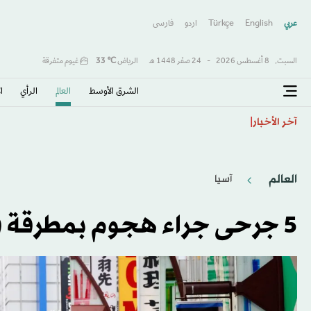
عربي
English
Türkçe
اردو
فارسى
السبت,
8 أغسطس 2026
-
24 صفَر 1448 هـ
الرياض
℃
33
غيوم متفرقة
الشرق الأوسط​
العالم
الرأي
ا
بغداد تضبط الأمن في «مناطق رخوة»
آخر الأخبار
العالم
آسيا
5 جرحى جراء هجوم بمطرقة في طوكيو