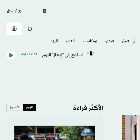
في العمق
فيديو
بودكاست
ألعاب
المزيد
استمع إلى "إيجاز" اليوم
12:34 دقيقه
الأكثر قراءة
اليوم
الأسبوع