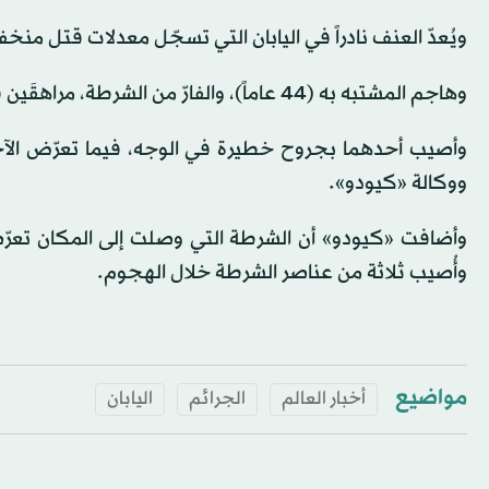
ويُعدّ العنف نادراً في اليابان التي تسجّل معدلات قتل منخ
وهاجم المشتبه به (44 عاماً)، والفارّ من الشرطة، مراهقَين قرب منزله في مدينة فوسا بالعاصمة اليابانية، الأربعاء.
وأصيب أحدهما بجروح خطيرة في الوجه، فيما تعرّض الآخر ل
ووكالة «كيودو».
وأضافت «كيودو» أن الشرطة التي وصلت إلى المكان تعرّضت
وأُصيب ثلاثة من عناصر الشرطة خلال الهجوم.
مواضيع
أخبار العالم
الجرائم
اليابان