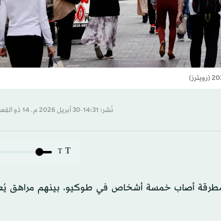
نُشر: 14:31-30 أبريل 2026 م ـ 14 ذو القِعدة 1447 هـ
T
T
اً بمطرقة أصاب خمسة أشخاص في طوكيو، بينهم مراهق يُعت