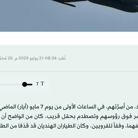
نُشر: 08:34-21 يوليو 2025 م ـ 26 مُحرَّم 1447 هـ
T
T
قفز سكان قرية أكاليا كالان، وهي قرية تقع في شمال الهند، من أَسِرَّتهم، في الساعات الأ
ب تمر فوق رؤوسهم وتصطدم بحقل قريب. كان من الواضح أن 
هما، وفقاً للقرويين. وكان الطياران الهنديان قد قذفا من الطا