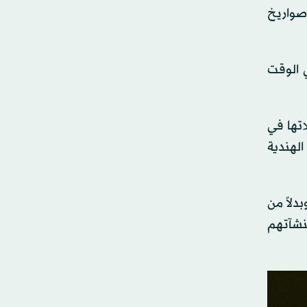
حاسم كان تفوق المقاتلات الباكستانية الصينية الصنع من طراز «جيه 10» (J-10)، وصواريخ
ي الوقت
اتها في
الهندية
دلاً من
منشآتهم