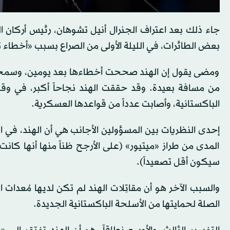
جاء ذلك بعد اعتراف الجنرال أنيل تشوهان، رئيس أركان الد
بعض الطائرات، في الليلة الأولى من الصراع بسبب «أخطاء 
ومضى يقول إن الهند صححت أخطاءها بعد يومين، وسمحت 
من مسافة بعيدة. وقد حققت الهند نجاحاً أكبر، في وق
الباكستانية، وأصابت عدداً من قواعدها العسكرية.
إحدى النظريات بين المسؤولين الأجانب هي أن الهند، في اليو
المدى من طراز «ميتيور» (على الأرجح ظناً منها أنها كانت ب
سيكون أقل تصعيداً).
والسبب الآخر هو أن مقاتِلات الهند لم تكن لديها مُعدات ال
الصلة لحمايتها من الأسلحة الباكستانية الجديدة.