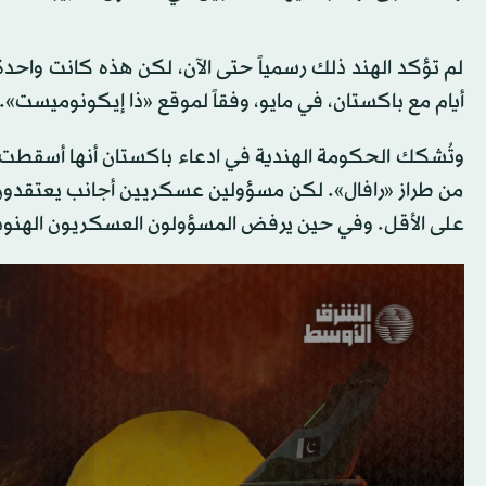
لم تؤكد الهند ذلك رسمياً حتى الآن، لكن هذه كانت واحدة م
أيام مع باكستان، في مايو، وفقاً لموقع «ذا إيكونوميست».
وتُشكك الحكومة الهندية في ادعاء باكستان أنها أسقطت س
من طراز «رافال». لكن مسؤولين عسكريين أجانب يعتقدون أ
على الأقل. وفي حين يرفض المسؤولون العسكريون الهنود تأ