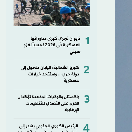
1
تايوان تجري كبرى مناوراتها
العسكرية في 2026 تحسباً لغزو
صيني
2
كوريا الشمالية: اليابان تتحول إلى
دولة حرب... وسنتخذ خيارات
عسكرية
3
باكستان والولايات المتحدة تؤكدان
العزم على التصدي للتنظيمات
الإرهابية
4
الرئيس الكوري الجنوبي يشير إلى