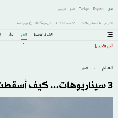
عربي
English
Türkçe
اردو
فارسى
الخميس,
6 أغسطس 2026
-
22 صفَر 1448 هـ
الرياض
℃
43
غيوم قاتمة
الشرق الأوسط​
العالم
الرأي
ا
«يونيفيل» تسجّل إطلاق الجيش الإسرائيلي 113 مقذوفاً على جنوب لبنان الأربعاء
آخر الأخبار
العالم
آسيا
3 سيناريوهات... كيف أسقطت باكستان طائرات الهند المقاتِلة؟