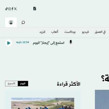
في العمق
فيديو
بودكاست
ألعاب
المزيد
استمع إلى "إيجاز" اليوم
12:34 دقيقه
الأكثر قراءة
اليوم
الأسبوع