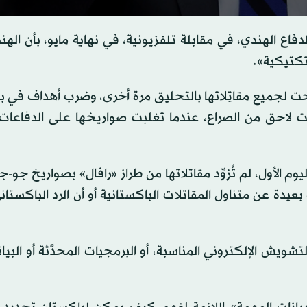
s
فاع الهندي، في مقابلة تلفزيونية، في نهاية مايو، بأن اله
تكتيكية».
s
Volume
لجميع مقاتِلاتها بالتحليق مرة أخرى، وضرب أهداف في ب
ت لاحق من الصراع، عندما تغلبت صواريخها على الدفاعات 
م الأول، لم تُزوِّد مقاتلاتها من طراز «رافال» بصواريخ جو-ج
عيدة عن متناول المقاتلات الباكستانية أو أن الرد الباكستاني
تشويش الإلكتروني المناسبة، أو البرمجيات المحدَّثة أو البيا