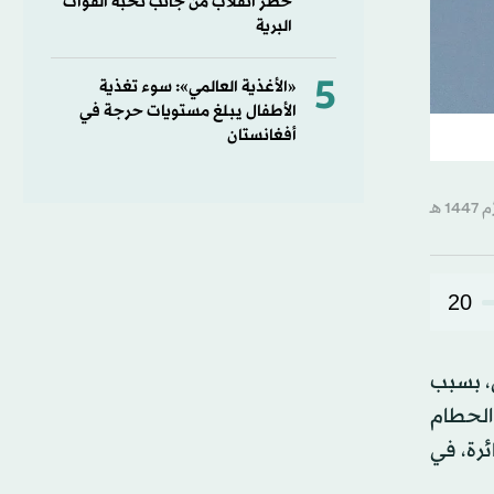
خطر انقلاب من جانب نخبة القوات
البرية
5
«الأغذية العالمي»: سوء تغذية
الأطفال يبلغ مستويات حرجة في
أفغانستان
20
ولى من يوم 7 مايو (أيار) الماضي، بسبب
الحطام
ئرة، في