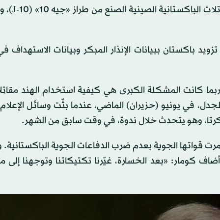
وأشارت تقارير أولية إلى أن العامل ال
زويد باكستان ببيانات الإنذار المبكر وبيانات الاستهداف ف
بما كانت المشكلة الكبرى هي كيفية استخدام الهند مقاتِل
للجدل، في يونيو (حزيران) الماضي، عندما بثّت وسائل الإعلام 
كرتا، وهو يتحدث خلال ندوة، في وقت سابق من الشهر.
رت قواتها الجوية بعدم ضرب الدفاعات الجوية الباكستانية. وب
ضاف كومار: «بعد الخسارة، غيّرنا تكتيكاتنا وتوجهنا إلى 