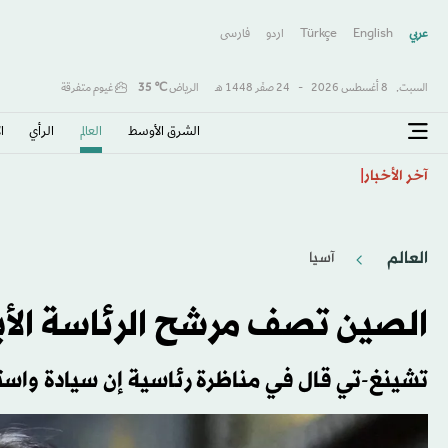
عربي
English
Türkçe
اردو
فارسى
السبت,
8 أغسطس 2026
-
24 صفَر 1448 هـ
الرياض
℃
35
غيوم متفرقة
الشرق الأوسط​
العالم
الرأي
ا
اتفاقية مكة... تعزيز الردع لحماية الاستقرار
آخر الأخبار
العالم
آسيا
الصين تصف مرشح الرئاسة الأبر
تشينغ-تي قال في مناظرة رئاسية إن سيادة واس