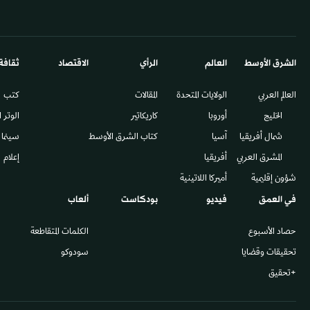
الشرق الأوسط​
العالم
الرأي
الاقتصاد
ثقافة
العالم العربي
الولايات المتحدة
المقالات
كتب
الخليج
أوروبا
كاريكاتير
الوتر 
شمال أفريقيا
آسيا
كتاب الشرق الأوسط
سينما
المشرق العربي
أفريقيا
إعلام
شؤون إقليمية
أميركا اللاتينية
في العمق
فيديو
بودكاست
ألعاب
حصاد الأسبوع
الكلمات المتقاطعة
تحقيقات وقضايا
سودوكو
+تحقيق