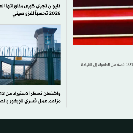
تايوان تجري كبرى مناوراتها ا
2026 تحسباً لغزو صيني
صدر حديثاً للكاتب والباحث اللبناني وارف قميحة كتاب جديد بعنوان «شي جينبينغ: 101 قصة من الطفولة إلى القيادة
مزاعم عمل قسري للإيغور بالص