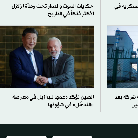
لعسكرية في
حكايات الموت والدمار تحت وطأة الزلازل
الأكثر فتكاً في التاريخ
واشنطن تحظر الاستيراد من 43 شركة بعد
الصين تؤكد دعمها للبرازيل في معارضة
ين
«التدخّل» في شؤونها