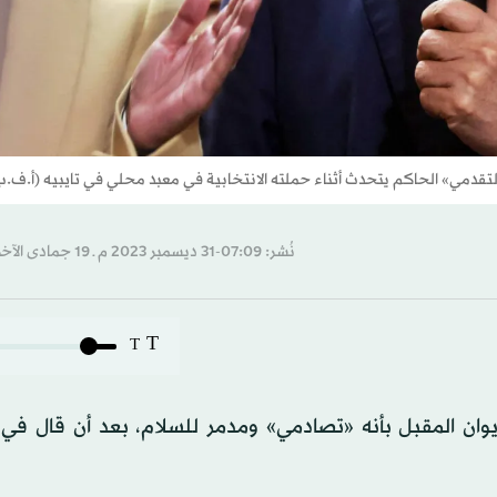
لتقدمي» الحاكم يتحدث أثناء حملته الانتخابية في معبد محلي في تايبيه (أ.ف.ب
نُشر: 07:09-31 ديسمبر 2023 م ـ 19 جمادى الآخرة 1445 هـ
T
T
ان المقبل بأنه «تصادمي» ومدمر للسلام، بعد أن قال في 