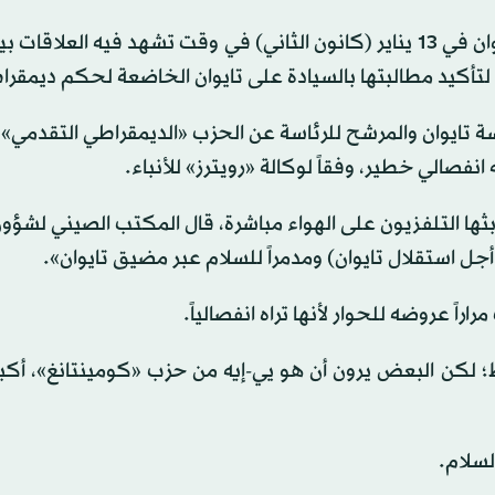
ومن المقرر أن تُجرى الانتخابات الرئاسية والبرلمانية في تايوان في 13 يناير (كانون الثاني) في وقت تشهد فيه ا
لتأكيد مطالبتها بالسيادة على تايوان الخاضعة لحكم ديمقرا
تايوان والمرشح للرئاسة عن الحزب «الديمقراطي التقدمي» 
نفصالي خطير، وفقاً لوكالة «رويترز» للأنباء.
بثها التلفزيون على الهواء مباشرة، قال المكتب الصيني لشؤون
ل استقلال تايوان) ومدمراً للسلام عبر مضيق تايوان».
اً عروضه للحوار لأنها تراه انفصالياً.
اي بشكل عام في استطلاعات الرأي بنحو 5 نقاط؛ لكن البعض يرون أن هو يي-إيه من حزب «كومينتانغ»،
لسلام.