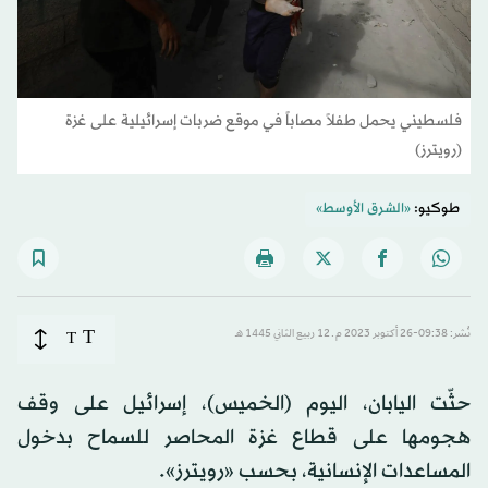
فلسطيني يحمل طفلاً مصاباً في موقع ضربات إسرائيلية على غزة
(رويترز)
طوكيو:
«الشرق الأوسط»
T
نُشر: 09:38-26 أكتوبر 2023 م ـ 12 ربيع الثاني 1445 هـ
T
حثّت اليابان، اليوم (الخميس)، إسرائيل على وقف
هجومها على قطاع غزة المحاصر للسماح بدخول
المساعدات الإنسانية، بحسب «رويترز».