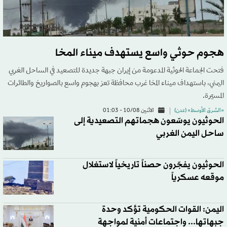
هجوم حوثي واسع يستهدف ميناء المخا
فتحت الجماعة الحوثية المدعومة من إيران جبهة جديدة للتصعيد في الساحل الغربي
اليمني، باستهداف ميناء المخا غرب محافظة تعز بهجوم واسع بالصواريخ والطائرات
المسيّرة.
«الشرق الأوسط» (عدن)
الاثنين 10/08 - 01:03
الحوثيون يوسّعون هجماتهم التصعيدية إلى
ساحل اليمن الغربي
الحوثيون يفجّرون حصناً تاريخياً لاستغلال
موقعه عسكرياً
اليمن: القوات الحكومية تؤكد وحدة
جبهاتها... واجتماعات أمنية لمواجهة