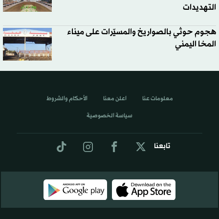
التهديدات
هجوم حوثي بالصواريخ والمسيّرات على ميناء
المخا اليمني
معلومات عنا
اعلن معنا
الأحكام والشروط
سياسة الخصوصية
تابعنا