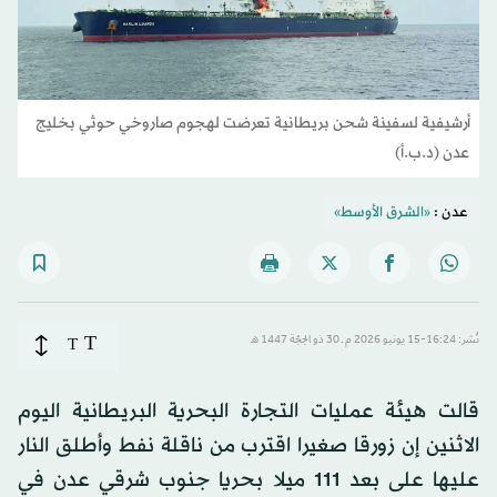
أرشيفية لسفينة شحن بريطانية تعرضت لهجوم صاروخي حوثي بخليج
عدن (د.ب.أ)
عدن :
«الشرق الأوسط»
T
نُشر: 16:24-15 يونيو 2026 م ـ 30 ذو الحِجّة 1447 هـ
T
قالت هيئة عمليات التجارة البحرية البريطانية اليوم
الاثنين إن زورقا صغيرا اقترب من ناقلة نفط وأطلق النار
عليها على بعد 111 ميلا بحريا جنوب شرقي عدن في