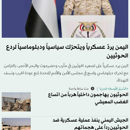
اليمن يردّ عسكرياً ويتحرّك سياسياً ودبلوماسياً لردع
الحوثيين
اليمن يرد عسكرياً على تصعيد الحوثيين في مأرب وحضرموت والبحر الأحمر، بالتزامن
مع تحرك دبلوماسي واسع في مجلس الأمن والأمم المتحدة لمنع عودة الحرب ونسف
التهدئة.
«الشرق الأوسط» (عدن)
منذ ساعة واحدة
الحوثيون يهاجمون داخلياً هرباً من اتساع
الغضب المعيشي
الجيش اليمني ينفذ عملية عسكرية ضد
الحوثيين رداً على هجماتهم