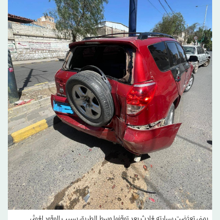
يمني تعرَّضت سيارته لحادث بعد توقفها وسط الطريق بسبب الوقود الحوثي