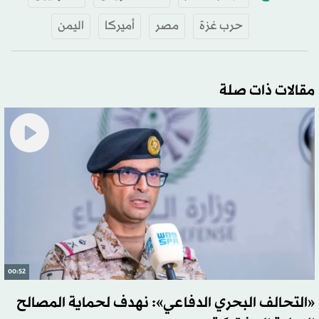
حرب غزة
مصر
أميركا
اليمن
مقالات ذات صلة
00:52
«التحالف البحري الدفاعي»: نهدف لحماية المصالح