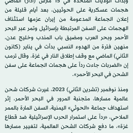
وبدأت الولايات المتحدة في 15 مارس (آذار) الماضي
هجمات عسكرية على الحوثيين، بعد أيام قليلة من
إعلان الجماعة المدعومة من إيران عزمها استئناف
الهجمات على السفن المرتبطة بإسرائيل وتمر عبر البحر
الأحمر وبحر العرب ومضيق باب المندب وخليج عدن،
منهين فترة من الهدوء النسبي بدأت في يناير (كانون
الثاني) الماضي مع وقف إطلاق النار في غزة. وقال ترمب
إن «الضربات جاءت رداً على هجمات الجماعة على سفن
الشحن في البحر الأحمر».
ومنذ نوفمبر (تشرين الثاني) 2023، غيرت شركات شحن
عالمية مسارها، متجنبة المرور في البحر الأحمر، إثر
استهداف جماعة «الحوثي» اليمنية، السفن المارة بالممر
الملاحي، «رداً على استمرار الحرب الإسرائيلية ضد قطاع
غزة»، ما دفع شركات الشحن العالمية، لتغيير مسارها