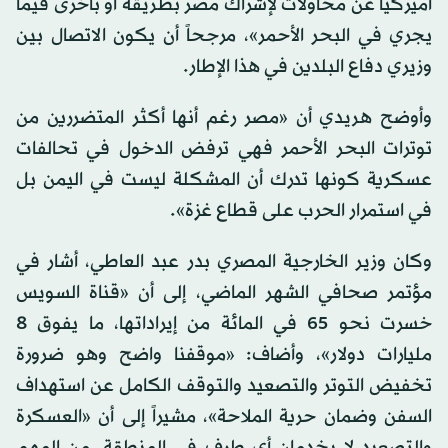
أميركياً عن محاولات لإشراك مصر بطريقة أو بأخرى فيما
يجري في البحر الأحمر»، مرجحاً أن يكون الاتصال بين
وزيري دفاع البلدين في هذا الإطار.
وأوضح هريدي أن «مصر رغم أنها أكثر المتضررين من
توترات البحر الأحمر فهي ترفض الدخول في تحالفات
عسكرية كونها تدرك أن المشكلة ليست في اليمن بل
في استمرار الحرب على قطاع غزة».
وكان وزير الخارجية المصري بدر عبد العاطي، أشار في
مؤتمر صحافي الشهر الماضي، إلى أن «قناة السويس
خسرت نحو 65 في المائة من إيراداتها، ما يفوق 8
مليارات دولار»، وأضاف: «موقفنا واضح وهو ضرورة
تخفيض التوتر والتصعيد والتوقف الكامل عن استهداف
السفن وضمان حرية الملاحة»، مشيراً إلى أن «العسكرة