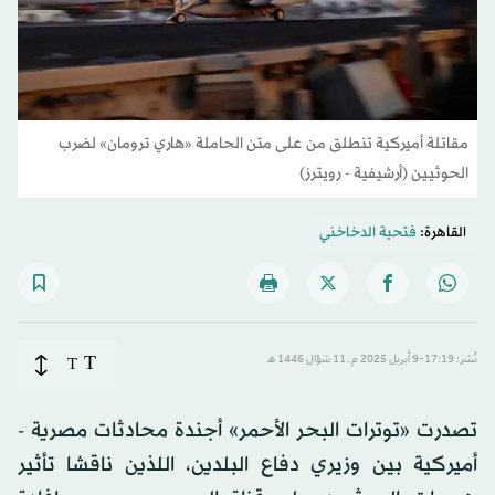
مقاتلة أميركية تنطلق من على متن الحاملة «هاري ترومان» لضرب
الحوثيين (أرشيفية - رويترز)
القاهرة:
فتحية الدخاخني
T
نُشر: 17:19-9 أبريل 2025 م ـ 11 شوّال 1446 هـ
T
تصدرت «توترات البحر الأحمر» أجندة محادثات مصرية -
أميركية بين وزيري دفاع البلدين، اللذين ناقشا تأثير