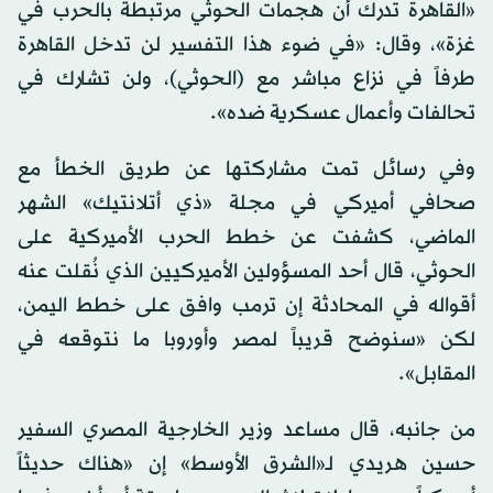
«القاهرة تدرك أن هجمات الحوثي مرتبطة بالحرب في
غزة»، وقال: «في ضوء هذا التفسير لن تدخل القاهرة
طرفاً في نزاع مباشر مع (الحوثي)، ولن تشارك في
تحالفات وأعمال عسكرية ضده».
وفي رسائل تمت مشاركتها عن طريق الخطأ مع
صحافي أميركي في مجلة «ذي أتلانتيك» الشهر
الماضي، كشفت عن خطط الحرب الأميركية على
الحوثي، قال أحد المسؤولين الأميركيين الذي نُقلت عنه
أقواله في المحادثة إن ترمب وافق على خطط اليمن،
لكن «سنوضح قريباً لمصر وأوروبا ما نتوقعه في
المقابل».
من جانبه، قال مساعد وزير الخارجية المصري السفير
حسين هريدي لـ«الشرق الأوسط» إن «هناك حديثاً