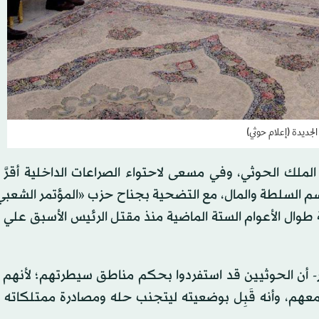
جديدة (إعلام حوثي)
الملك الحوثي، وفي مسعى لاحتواء الصراعات الداخلية أقرَّ
سم السلطة والمال، مع التضحية بجناح حزب «المؤتمر الشعبي
وال الأعوام الستة الماضية منذ مقتل الرئيس الأسبق علي ع
ر- أن الحوثيين قد استفردوا بحكم مناطق سيطرتهم؛ لأنهم 
عهم، وأنه قَبِل بوضعيته ليتجنب حله ومصادرة ممتلكاته و