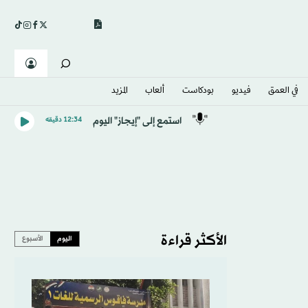
في العمق
فيديو
بودكاست
ألعاب
المزيد
استمع إلى "إيجاز" اليوم
12:34 دقيقه
الأكثر قراءة
اليوم
الأسبوع