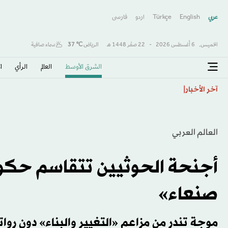
عربي
English
Türkçe
اردو
فارسى
الخميس,
6 أغسطس 2026
-
22 صفَر 1448 هـ
الرياض
℃
37
سماء صافية
الشرق الأوسط​
العالم
الرأي
ا
ديوماندي يصبح أغلى صفقة في تاريخ ريال مدريد متفوقاً عل
آخر الأخبار
العالم العربي
أجنحة الحوثيين تتقاسم حكوم
صنعاء»
موجة تندر من مزاعم «التغيير والبناء» دون روا