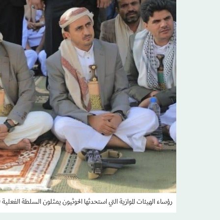
رؤساء الهيئات الموازية التي استحدثها الحوثيون يمثلون السلطة الفعلية (