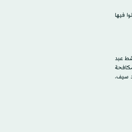
وا فيها
اشط عبد
ومكافحة
د سيف،