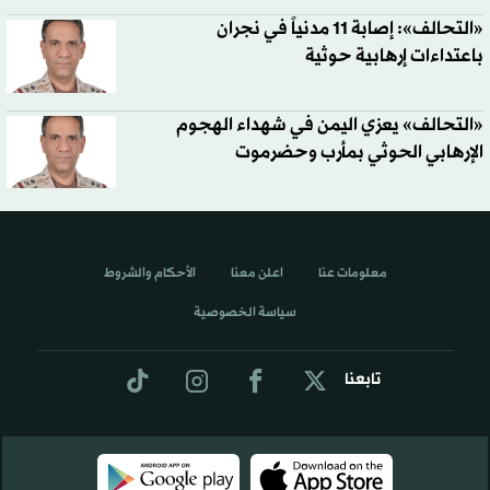
«التحالف»: إصابة 11 مدنياً في نجران
باعتداءات إرهابية حوثية
«التحالف» يعزي اليمن في شهداء الهجوم
الإرهابي الحوثي بمأرب وحضرموت
معلومات عنا
اعلن معنا
الأحكام والشروط
سياسة الخصوصية
تابعنا