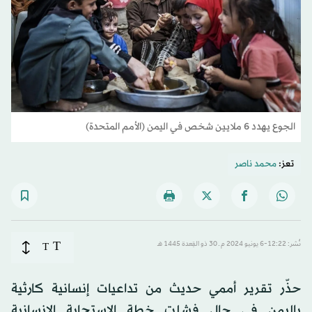
الجوع يهدد 6 ملايين شخص في اليمن (الأمم المتحدة)
تعز:
محمد ناصر
T
نُشر: 12:22-6 يونيو 2024 م ـ 30 ذو القِعدة 1445 هـ
T
حذّر تقرير أممي حديث من تداعيات إنسانية كارثية
باليمن في حال فشلت خطة الاستجابة الإنسانية