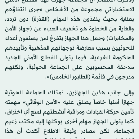
وذكرت المصادر أن الجماعة جهزت لهذا القطاع الأمني
الاستخباراتي مجموعة من الأشخاص «جرى انتقاؤهم
بعناية بحيث ينفذون هذه المهام (القذرة) دون تردد،
والغاية من الخطوة هو تخفيف العبء عن (جهاز الأمن
والمخابرات) وجعل هذا الجهاز يتفرغ لمن يصنفون أعداء
للحوثيين بسبب معارضة توجهاتهم المذهبية وتأييدهم
الحكومة الشرعية، فيما يتولى القطاع الأمني الجديد
ملاحقة المحسوبين على الجماعة الحوثية، ولكنهم
مدرجون في قائمة (الطابور الخامس)».
وإلى جانب هذين الجهازين، تمتلك الجماعة الحوثية
جهازاً أمنياً خاصاً يطلق عليه «الأمن الوقائي» مهمته
تأمين حركة القيادات ومراقبة أنشطتهم لمنع أي اختراق،
كما يتولى الجهاز مهام أخرى يوكلها إليه مكتب زعيم
الجماعة، لكن مصادر وثيقة الاطلاع أكدت أن هذا