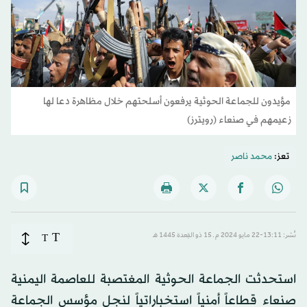
مؤيدون للجماعة الحوثية يرفعون أسلحتهم خلال مظاهرة دعا لها
زعيمهم في صنعاء (رويترز)
تعز:
محمد ناصر
T
نُشر: 13:11-22 مايو 2024 م ـ 15 ذو القِعدة 1445 هـ
T
استحدثت الجماعة الحوثية المغتصبة للعاصمة اليمنية
صنعاء قطاعاً أمنياً استخباراتياً لنجل مؤسس الجماعة