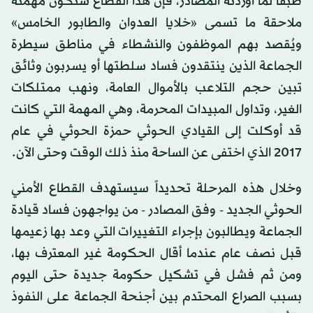
طبقاً لما أوردته المصادر، فإن هذا القطاع ستكون مهمته
ملاحقة ما تسمى «خلايا العدوان والطابور الخامس»
ويُقصد بهم الموظفون والنشطاء في مناطق سيطرة
الجماعة الذين ينتقدون فساد سلطتها أو يسربون وثائق
تبين حجم التلاعب بالأموال العامة، ونهب ممتلكات
الغير، وتداول المبيدات المحرمة، وهي المهمة التي كانت
قد أوكلت إلى القيادي الحوثي حمزة الحوثي في عام
2017 الذي اختفى عن الساحة منذ ذلك الوقت وحتى الآن.
وخلال هذه المرحلة تحديداً سيستهدف القطاع الأمني
الحوثي الجديد - وفق المصادر - من يواجهون فساد قيادة
الجماعة ويطالبون بإجراء التغييرات التي وعد بها زعيمها
قبل نصف عام عندما أقال الحكومة غير المعترف بها،
ومن ثم فشل في تشكيل حكومة جديدة حتى اليوم
بسبب الصراع المحتدم بين أجنحة الجماعة على النفوذ