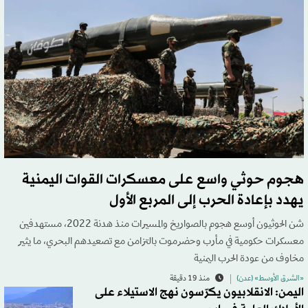
هجوم حوثي واسع على معسكرات القوات اليمنية
يهدد بإعادة الحرب إلى المربع الأول
شن الحوثيون أوسع هجوم بالصواريخ والمسيرات منذ هدنة 2022، مستهدفين
معسكرات حكومية في مأرب وحضرموت بالتزامن مع تصعيدهم البحري، ما يثير
مخاوف من عودة الحرب اليمنية
«الشرق الأوسط» (عدن)
منذ 19 دقيقة
اليمن: الانقلابيون يكرّسون نهج الاستيلاء على