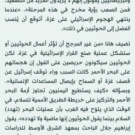
والبريطانيين يقولون إنهم لا يريدون المزيد من التصعيد،
فمن الصعب رؤية مخرج في هذه المرحلة». «عندما
ينتهي الهجوم الإسرائيلي على غزة، أتوقع أن يُنسب
الفضل إلى الحوثيين في ذلك».
تضيف هانا «من غير المرجح أن تؤثر أعمال الحوثيين أو
ستشكل عملية صنع القرار الإسرائيلية في غزة، لكن
الحوثيين سيكونون حريصين على القول إن هجماتهم
على البحر الأحمر كانت السبب وراء توقف إسرائيل عن
قصف غزة أو السماح بإيصال المساعدات الإنسانية».
وبسؤاله «كيف يستطيع اليمنيون تجاوز أزمة البحر
الأحمر والتركيز على خريطة الطريق الأممية للسلام، في
الوقت الذي يلوّح فيه الغرب بأن عمليات البحر (تهدد)
السلام بينما يقول الحوثيون إنها ماضية ولا تهدده». يقول
إبراهيم جلال الباحث بمعهد الشرق الأوسط للدراسات