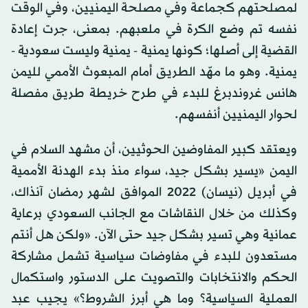
لمصلحتهم كجماعة وفي مصلحة اليمنيين، وفي الوقت
نفسه تم وضع الكرة في ملعبهم. بمعنى، جرت إعادة
القضية إلى أصلها؛ كونها يمنية - يمنية وليست سعودية -
يمنية. وهو ما مهّد الطريق أمام المبعوث الأممي لليمن
هانس غروندبرغ للبدء في طرح خريطة طريق مفصلة
لحوار اليمنيين أنفسهم.
ويعتقد كبير المفاوضين الحوثيين، أن مشهد السلام في
اليمن «يسير بشكل جيد، سواء منذ بدء الهدنة الأممية
في أبريل (نيسان) 2022 الموافق لشهر رمضان آنذاك،
وكذلك من خلال النقاشات مع الجانب السعودي برعاية
عمانية وهي تسير بشكل جيد حتى الآن. «ولكن هل أنتم
مستعدون للبدء في مفاوضات سياسية تشمل مشاركة
الحكم والانتخابات والتصويت على الدستور واستكمال
العملية السياسية؟ وما هي أبرز الشروط؟» يجيب عبد