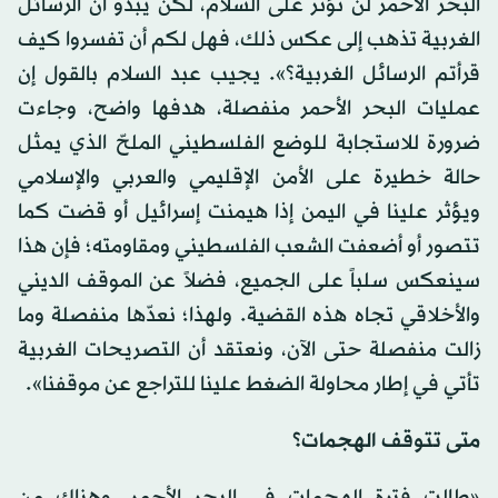
البحر الأحمر لن تؤثر على السلام، لكن يبدو أن الرسائل
الغربية تذهب إلى عكس ذلك، فهل لكم أن تفسروا كيف
قرأتم الرسائل الغربية؟». يجيب عبد السلام بالقول إن
عمليات البحر الأحمر منفصلة، هدفها واضح، وجاءت
ضرورة للاستجابة للوضع الفلسطيني الملحّ الذي يمثل
حالة خطيرة على الأمن الإقليمي والعربي والإسلامي
ويؤثر علينا في اليمن إذا هيمنت إسرائيل أو قضت كما
تتصور أو أضعفت الشعب الفلسطيني ومقاومته؛ فإن هذا
سينعكس سلباً على الجميع، فضلاً عن الموقف الديني
والأخلاقي تجاه هذه القضية. ولهذا؛ نعدّها منفصلة وما
زالت منفصلة حتى الآن، ونعتقد أن التصريحات الغربية
تأتي في إطار محاولة الضغط علينا للتراجع عن موقفنا».
متى تتوقف الهجمات؟
«طالت فترة الهجمات في البحر الأحمر. وهناك من