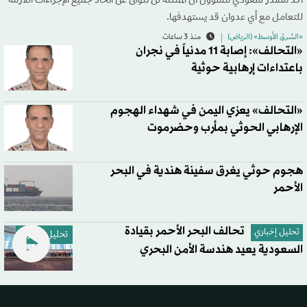
أكد مصدر سعودي مسؤول أن المملكة لن تتوانى عن اتخاذ جميع الإجراءات اللازمة
للتعامل مع أي عدوان قد يستهدفها.
«الشرق الأوسط» (الرياض)
منذ 3 ساعات
«التحالف»: إصابة 11 مدنياً في نجران
باعتداءات إرهابية حوثية
«التحالف» يعزي اليمن في شهداء الهجوم
الإرهابي الحوثي بمأرب وحضرموت
هجوم حوثي يغرق سفينة هندية في البحر
الأحمر
تحالف البحر الأحمر بقيادة
تحليل إخباري
تحليل إخباري
السعودية يعيد هندسة الأمن البحري