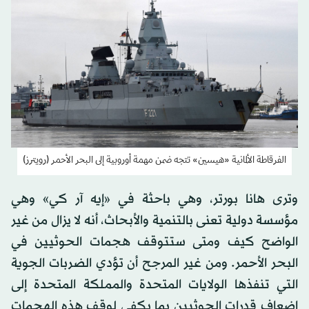
الفرقاطة الألمانية «هيسين» تتجه ضمن مهمة أوروبية إلى البحر الأحمر (رويترز)
وترى هانا بورتر، وهي باحثة في «إيه آر كي» وهي
مؤسسة دولية تعنى بالتنمية والأبحاث، أنه لا يزال من غير
الواضح كيف ومتى ستتوقف هجمات الحوثيين في
البحر الأحمر. ومن غير المرجح أن تؤدي الضربات الجوية
التي تنفذها الولايات المتحدة والمملكة المتحدة إلى
إضعاف قدرات الحوثيين بما يكفي لوقف هذه الهجمات