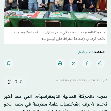
«الحركة المدنية» المعارضة في مصر تحاول لملمة صفوها بعد أزمة
«قصر قرطام» (صفحة الحركة على فيسبوك)
القاهرة:
عصام فضل
T
نُشر: 16:42-13 يونيو 2026 م ـ 28 ذو الحِجّة 1447 هـ
T
تتجه «الحركة المدنية الديمقراطية»، التي تعد أكبر
تجمع لأحزاب وشخصيات عامة معارضة في مصر، نحو