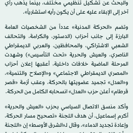
والبحث عن تشكيل تنظيمي مختلف، بينما يذهب رأي
آخر إلى الإبقاء عليه على أن يكون رأيه استشارياً».
وتضم «الحركة المدنية» عدداً من الشخصيات العامة
البارزة إلى جانب أحزاب (الدستور، والكرامة، والتحالف
الشعبي الاشتراكي، والمحافظين، والعربي الديمقراطي
الناصري، والعيش والحرية «تحت التأسيس») وشهدت
المرحلة الماضية خلافات داخلية، أعقبها إعلان أحزاب
«المصري الديمقراطي الاجتماعي» و«الإصلاح والتنمية»،
و«العدل» تجميد عضويتها بالحركة، وعقب أزمة «قصر
قرطام» أعلن حزب «العدل» انسحابه الكامل من الحركة.
وأكد منسق الاتصال السياسي بحزب «العيش والحرية»
أكرم إسماعيل، أن هدف اللجنة «تصحيح مسار الحركة،
وإعادة تجديد الدماء»، وقال لـ«الشرق الأوسط» إن «اللجنة