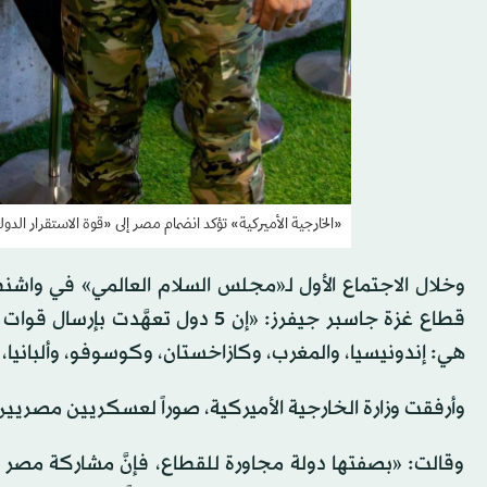
«الخارجية الأميركية» تؤكد انضمام مصر إلى «قوة الاستقرار الدولي
وخلال الاجتماع الأول لـ«مجلس السلام العالمي» في واشنط
قطاع غزة جاسبر جيفرز: «إن 5 دول ت
هي: إندونيسيا، والمغرب، وكازاخستان، وكوسوفو، وألبانيا، 
وأرفقت وزارة الخارجية الأميركية، صوراً لعسكريين مصريين،
وقالت: «بصفتها دولة مجاورة للقطاع، فإنَّ مشاركة مصر وقي