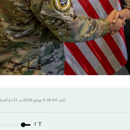
نُشر: 18:44-6 يونيو 2026 م ـ 21 ذو الحِجّة 1447 هـ
T
T