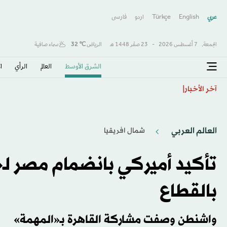
عربي
English
Türkçe
اردو
فارسى
الجمعة,
7 أغسطس 2026
-
23 صفَر 1448 هـ
الرياض
℃
32
سماء صافية
الشرق الأوسط​
العالم
الرأي
ا
طرابزون يكتب صفحة جديدة مع صلاح… استقبال أسطور
آخر الأخبار
العالم العربي
شمال افريقيا
تأكيد أميركي بانضمام مصر لـ«
بالقطاع
واشنطن وصفت مشاركة القاهرة بـ«المهمة»