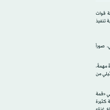
ة قوات
ة تنفيذ
 صوراً
 مهمةً،
ئيلي من
في «قمة
ة كثيرة
ع غزة»