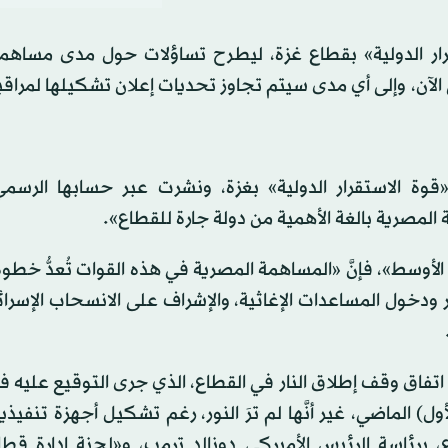
رار الدولية» بقطاع غزة، ليطرح تساؤلات حول مدى مساهم
 الآن، وإلى أي مدى سيتم تجاوز تحديات إعلان تشكيلها لمراقب
قوة الاستقرار الدولية» بغزة، ونشرت عبر حسابها الرسمي،
مصرية بالغة الأهمية من دولة جارة للقطاع».
وسط»، فإنَّ «المساهمة المصرية في هذه القوات تُعدُّ خطوةً
ر ودخول المساعدات الإغاثية، والإشراف على الانسحاب الإسرا
 من اتفاق وقف إطلاق النار في القطاع، الذي جرى التوقيع عليه 
 الماضي، غير أنَّها لم ترَ النور، رغم تشكيل أجهزة تنفيذي
برئاسة الرئيس الأميركي دونالد ترمب، و«لجنة إدارة قطا