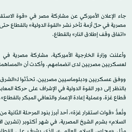
جاء الإعلان الأميركي عن مشاركة مصر في «قوة الاستق
مصرية في حلِّ أزمة تأخر نشر «القوة الدولية» بالقطاع حتى
«اتفاق وقف إطلاق النار» بالقطاع.
وأعلنت وزارة الخارجية الأميركية، مشاركة مصرية في «
لعسكريين مصريين لدى انضمامهم. وأكدت أن «المساهمة ال
ووفق عسكريين ودبلوماسيين مصريين، تحدَّثوا لـ«الشرق الأ
بالنظر إلى دور القوة الدولية في الإشراف على حركة المعاب
قطاع غزة، وعملية إعادة الإعمار والتعافي المبكر بالقطاع».
وتُعدُّ «قوات استقرار غزة»، أحد أبرز بنود المرحلة الثانية
السلام» بشرم الشيخ المصرية، في شهر أكتوبر (تشرين الأول)
مثل «مجلس السلام العالمي»، الذي يشرف على القطاع، 