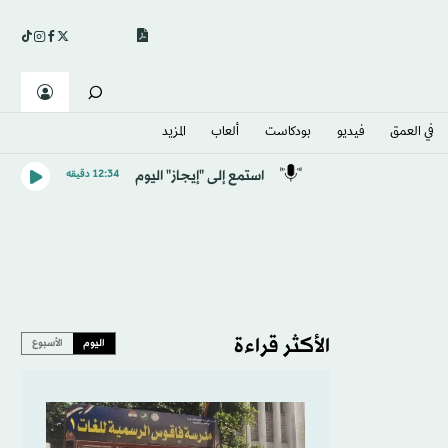
في العمق
فيديو
بودكاست
ألعاب
المزيد
استمع إلى "إيجاز" اليوم
12:34 دقيقه
الأكثر قراءة
اليوم
الأسبوع