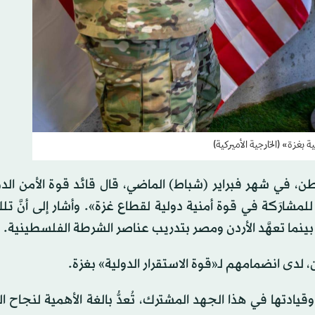
ة بغزة» (الخارجية الأميركية)
ن، في شهر فبراير (شباط) الماضي، قال قائد قوة الأمن الد
عهَّدت بإرسال قوات للمشارَكة في قوة أمنية دولية لقطاع غزة». وأشار إلى أنَّ 
بينما تعهَّد الأردن ومصر بتدريب عناصر الشرطة الفلسطينية.
 لدى انضمامهم لـ«قوة الاستقرار الدولية» بغزة.
ادتها في هذا الجهد المشترك، تُعدُّ بالغة الأهمية لنجاح ا