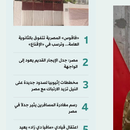
1
«فاقوس» المصرية تتفوق بالثانوية
العامة... وترسب في «الإقناع»
2
مصر: جدل الإيجار القديم يعود إلى
الواجهة
3
مخططات إثيوبيا لسدود جديدة على
النيل تزيد الارتباك مع مصر
4
رسم مغادرة المسافرين يثير جدلاً في
مصر
اعتقال قيادي «مافيا دي زاد» يعيد