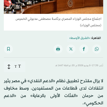
اجتماع مجلس الوزراء المصري برئاسة مصطفى مدبولي الخميس
(مجلس الوزراء)
القاهرة:
«الشرق الأوسط»
T
نُشر: 17:39-5 يونيو 2026 م ـ 20 ذو الحِجّة 1447 هـ
T
لا يزال مقترح تطبيق نظام «الدعم النقدي» في مصر يثير
انتقادات لدى قطاعات من المستفيدين، وسط مخاوف
من حرمان «الفئات الأولى بالرعاية» من «الدعم
الحكومي».