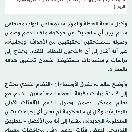
الحكومة تدرس التحول إلى نظام «الدعم النقدي» بدلاً من «العيني» (وزارة
التموين)
وكيل «لجنة الخطة والموازنة» بمجلس النواب مصطفى
سالم، يرى أن «الحديث عن حوكمة ملف الدعم وضمان
وصوله للمستحقين الحقيقيين من الأهداف الإيجابية»،
غير أنه أشار إلى أن «التحول للنظام النقدي يحتاج إلى
دراسات واستعدادات مستفيضة لضمان تحقيق هدفه
بالفعل».
وأوضح سالم لـ«الشرق الأوسط» أن «النظام النقدي يحتاج
إلى قاعدة بيانات دقيقة بأسماء المستحقين للدعم، مع
نظام مميكن يضمن وصول الدعم لـ(الفئات الأولى
بالرعاية)»، وقال إن «الحكومة لم تعلن أي إجراءات بشأن
المنظومة الجديدة»، مشيراً إلى أنه من الأفضل «التطبيق
التدريجي لبعض فئات الدعم، وفي محافظات معينة،