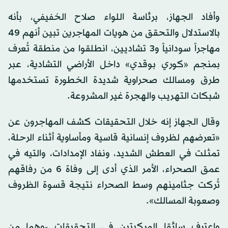
وأفاد الجهاز، برئاسة اللواء صلاح الخفيفي، بأنه
بالاستدلال والتحقق من هويات المهاجرين تبين أنهم 49
مهاجراً سودانياً و3 تشاديين، انطلقوا من منطقة تُعرف
بمنجم «كوري بوقدي» داخل الأراضي التشادية، عبر
طرق ومسالك صحراوية شديدة الخطورة تستخدمها
شبكات التهريب والهجرة غير المشروعة.
وقال الجهاز إنه خلال التحقيقات كشف المهاجرون عن
«تعرضهم لظروف إنسانية قاسية ومأساوية أثناء الرحلة،
تمثلت في العطش الشديد، ونفاد الإمدادات، والتيه في
عمق الصحراء، الأمر الذي أدى إلى وفاة 6 من رفاقهم
تُركت جثامينهم وسط الصحراء نتيجة قسوة الظروف
وصعوبة المسالك».
واعترف سائقا المركبتين في التحقيقات -وهما من